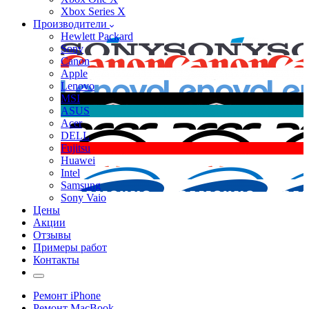
Xbox Series X
Производители
Hewlett Packard
Sony
Canon
Apple
Lenovo
MSI
ASUS
Acer
DELL
Fujitsu
Huawei
Intel
Samsung
Sony Vaio
Цены
Акции
Отзывы
Примеры работ
Контакты
Ремонт iPhone
Ремонт MacBook