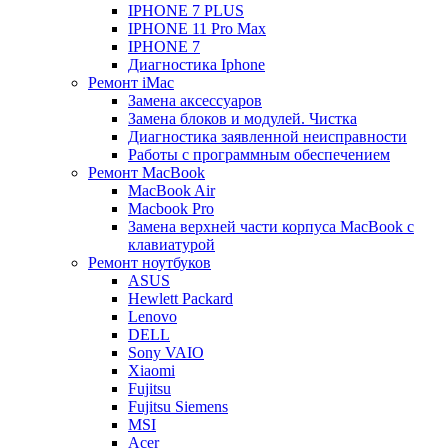
IPHONE 7 PLUS
IPHONE 11 Pro Max
IPHONE 7
Диагностика Iphone
Ремонт iMac
Замена аксессуаров
Замена блоков и модулей. Чистка
Диагностика заявленной неисправности
Работы с программным обеспечением
Ремонт MacBook
MacBook Air
Macbook Pro
Замена верхней части корпуса MacBook с
клавиатурой
Ремонт ноутбуков
ASUS
Hewlett Packard
Lenovo
DELL
Sony VAIO
Xiaomi
Fujitsu
Fujitsu Siemens
MSI
Acer