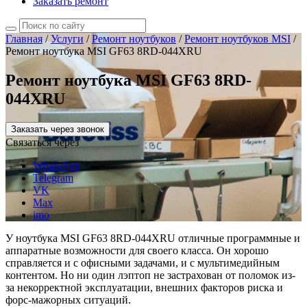
Заказать ремонт
Главная
/
Услуги
/
Ремонт ноутбуков
/
Ремонт ноутбуков MSI
/
Ремонт ноутбука MSI GF63 8RD-044XRU
Ремонт ноутбука MSI GF63 8RD-
044XRU
Заказать через звонок
Связаться через
WhatsApp
Telegram
VK
Max
imo
У ноутбука MSI GF63 8RD-044XRU отличные программные и
аппаратные возможности для своего класса. Он хорошо
справляется и с офисными задачами, и с мультимедийным
контентом. Но ни один лэптоп не застрахован от поломок из-
за некорректной эксплуатации, внешних факторов риска и
форс-мажорных ситуаций.