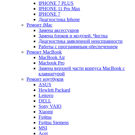
IPHONE 7 PLUS
IPHONE 11 Pro Max
IPHONE 7
Диагностика Iphone
Ремонт iMac
Замена аксессуаров
Замена блоков и модулей. Чистка
Диагностика заявленной неисправности
Работы с программным обеспечением
Ремонт MacBook
MacBook Air
Macbook Pro
Замена верхней части корпуса MacBook с
клавиатурой
Ремонт ноутбуков
ASUS
Hewlett Packard
Lenovo
DELL
Sony VAIO
Xiaomi
Fujitsu
Fujitsu Siemens
MSI
Acer