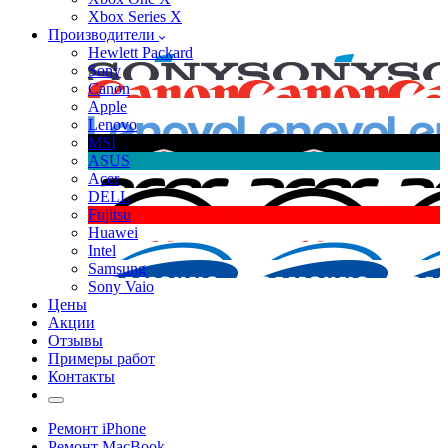
Xbox Series X
Производители
Hewlett Packard
Sony
Canon
Apple
Lenovo
MSI
ASUS
Acer
DELL
Fujitsu
Huawei
Intel
Samsung
Sony Vaio
Цены
Акции
Отзывы
Примеры работ
Контакты
Ремонт iPhone
Ремонт MacBook