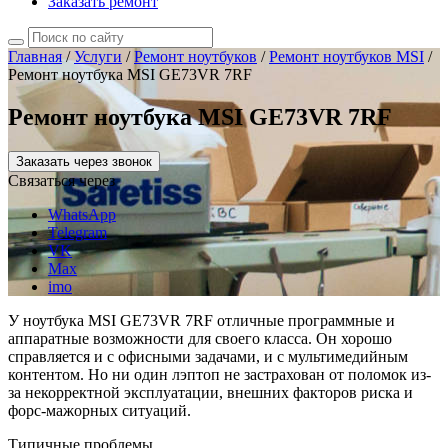
Заказать ремонт
Главная
/
Услуги
/
Ремонт ноутбуков
/
Ремонт ноутбуков MSI
/
Ремонт ноутбука MSI GE73VR 7RF
Ремонт ноутбука MSI GE73VR 7RF
Заказать через звонок
Связаться через
WhatsApp
Telegram
VK
Max
imo
У ноутбука MSI GE73VR 7RF отличные программные и
аппаратные возможности для своего класса. Он хорошо
справляется и с офисными задачами, и с мультимедийным
контентом. Но ни один лэптоп не застрахован от поломок из-
за некорректной эксплуатации, внешних факторов риска и
форс-мажорных ситуаций.
Типичные проблемы