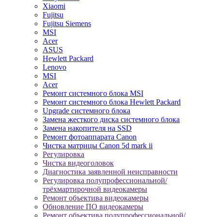
Xiaomi
Fujitsu
Fujitsu Siemens
MSI
Acer
ASUS
Hewlett Packard
Lenovo
MSI
Acer
Ремонт системного блока MSI
Ремонт системного блока Hewlett Packard
Upgrade системного блока
Замена жесткого диска системного блока
Замена накопителя на SSD
Ремонт фотоаппарата Canon
Чистка матрицы Canon 5d mark ii
Регулировка
Чистка видеоголовок
Диагностика заявленной неисправности
Регулировка полупрофессиональной/
трёхмартирочной видеокамеры
Ремонт объектива видеокамеры
Обновление ПО видеокамеры
Ремонт объектива полупрофессиональной/