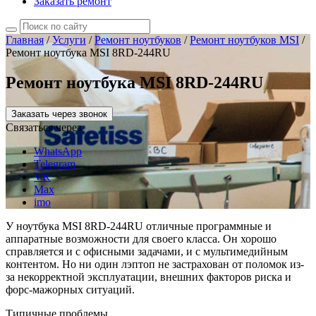
Заказать ремонт
Главная
/
Услуги
/
Ремонт ноутбуков
/
Ремонт ноутбуков MSI
/
Ремонт ноутбука MSI 8RD-244RU
Ремонт ноутбука MSI 8RD-244RU
Заказать через звонок
Связаться через
WhatsApp
Telegram
VK
Max
imo
У ноутбука MSI 8RD-244RU отличные программные и
аппаратные возможности для своего класса. Он хорошо
справляется и с офисными задачами, и с мультимедийным
контентом. Но ни один лэптоп не застрахован от поломок из-
за некорректной эксплуатации, внешних факторов риска и
форс-мажорных ситуаций.
Типичные проблемы