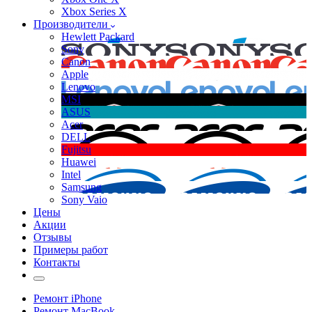
Xbox Series X
Производители
Hewlett Packard
Sony
Canon
Apple
Lenovo
MSI
ASUS
Acer
DELL
Fujitsu
Huawei
Intel
Samsung
Sony Vaio
Цены
Акции
Отзывы
Примеры работ
Контакты
Ремонт iPhone
Ремонт MacBook