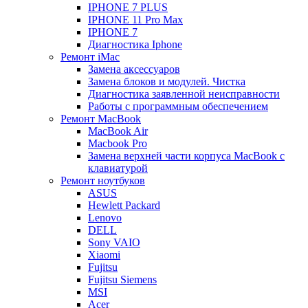
IPHONE 7 PLUS
IPHONE 11 Pro Max
IPHONE 7
Диагностика Iphone
Ремонт iMac
Замена аксессуаров
Замена блоков и модулей. Чистка
Диагностика заявленной неисправности
Работы с программным обеспечением
Ремонт MacBook
MacBook Air
Macbook Pro
Замена верхней части корпуса MacBook с
клавиатурой
Ремонт ноутбуков
ASUS
Hewlett Packard
Lenovo
DELL
Sony VAIO
Xiaomi
Fujitsu
Fujitsu Siemens
MSI
Acer