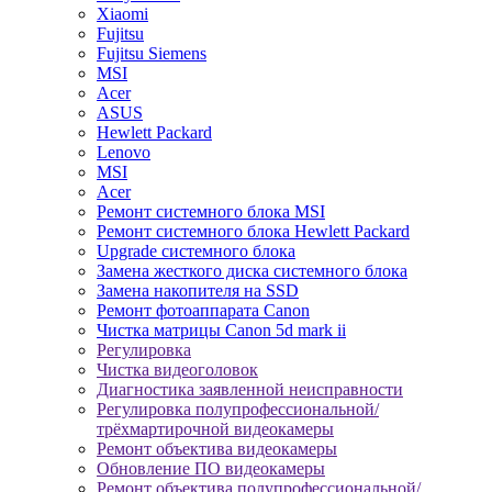
Xiaomi
Fujitsu
Fujitsu Siemens
MSI
Acer
ASUS
Hewlett Packard
Lenovo
MSI
Acer
Ремонт системного блока MSI
Ремонт системного блока Hewlett Packard
Upgrade системного блока
Замена жесткого диска системного блока
Замена накопителя на SSD
Ремонт фотоаппарата Canon
Чистка матрицы Canon 5d mark ii
Регулировка
Чистка видеоголовок
Диагностика заявленной неисправности
Регулировка полупрофессиональной/
трёхмартирочной видеокамеры
Ремонт объектива видеокамеры
Обновление ПО видеокамеры
Ремонт объектива полупрофессиональной/