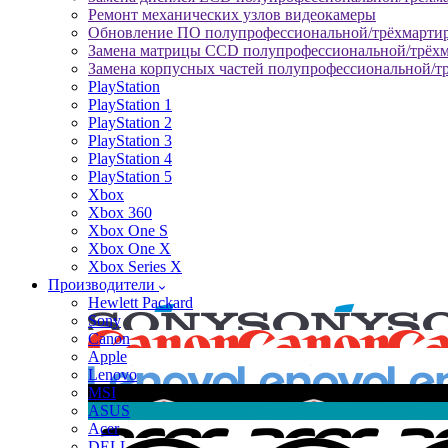
Ремонт механических узлов видеокамеры
Обновление ПО полупрофессиональной/трёхмарти
Замена матрицы CCD полупрофессиональной/трёх
Замена корпусных частей полупрофессиональной/т
PlayStation
PlayStation 1
PlayStation 2
PlayStation 3
PlayStation 4
PlayStation 5
Xbox
Xbox 360
Xbox One S
Xbox One X
Xbox Series X
Производители
Hewlett Packard
Sony
Canon
Apple
Lenovo
MSI
ASUS
Acer
DELL