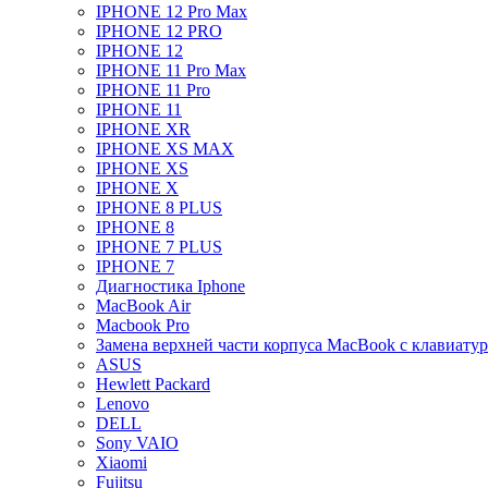
IPHONE 12 Pro Max
IPHONE 12 PRO
IPHONE 12
IPHONE 11 Pro Max
IPHONE 11 Pro
IPHONE 11
IPHONE XR
IPHONE XS MAX
IPHONE XS
IPHONE X
IPHONE 8 PLUS
IPHONE 8
IPHONE 7 PLUS
IPHONE 7
Диагностика Iphone
MacBook Air
Macbook Pro
Замена верхней части корпуса MacBook с клавиату
ASUS
Hewlett Packard
Lenovo
DELL
Sony VAIO
Xiaomi
Fujitsu