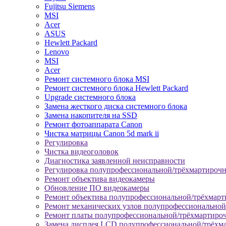
Fujitsu Siemens
MSI
Acer
ASUS
Hewlett Packard
Lenovo
MSI
Acer
Ремонт системного блока MSI
Ремонт системного блока Hewlett Packard
Upgrade системного блока
Замена жесткого диска системного блока
Замена накопителя на SSD
Ремонт фотоаппарата Canon
Чистка матрицы Canon 5d mark ii
Регулировка
Чистка видеоголовок
Диагностика заявленной неисправности
Регулировка полупрофессиональной/трёхмартироч
Ремонт объектива видеокамеры
Обновление ПО видеокамеры
Ремонт объектива полупрофессиональной/трёхмар
Ремонт механических узлов полупрофессионально
Ремонт платы полупрофессиональной/трёхмартиро
Замена дисплея LCD полупрофессиональной/трёхм