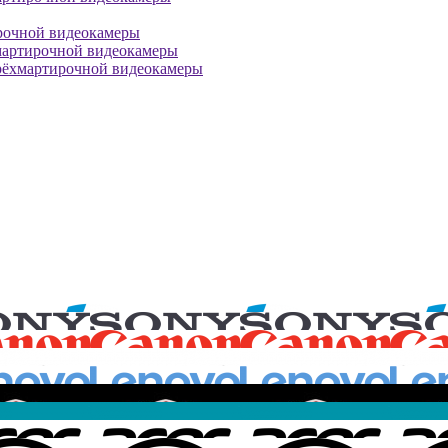
рочной видеокамеры
мартирочной видеокамеры
рёхмартирочной видеокамеры