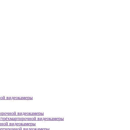
ной видеокамеры
тирочной видеокамеры
й/трёхмартирочной видеокамеры
чной видеокамеры
артирочной видеокамеры