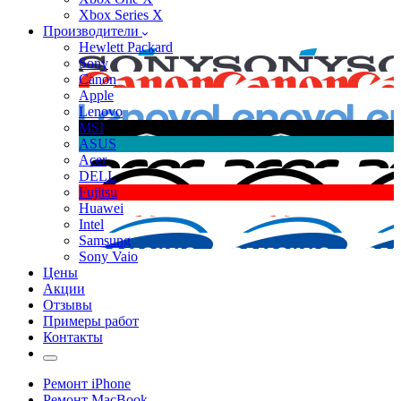
Xbox Series X
Производители
Hewlett Packard
Sony
Canon
Apple
Lenovo
MSI
ASUS
Acer
DELL
Fujitsu
Huawei
Intel
Samsung
Sony Vaio
Цены
Акции
Отзывы
Примеры работ
Контакты
Ремонт iPhone
Ремонт MacBook