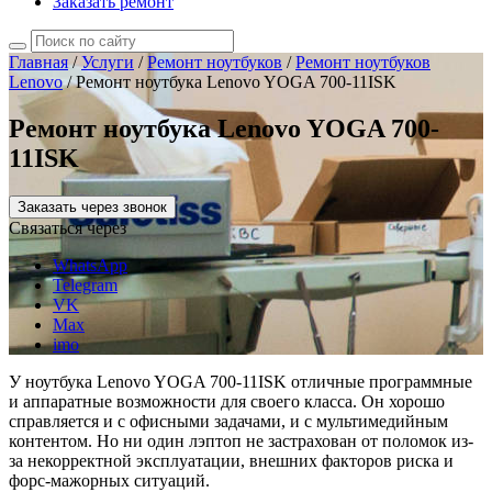
Заказать ремонт
Главная
/
Услуги
/
Ремонт ноутбуков
/
Ремонт ноутбуков
Lenovo
/
Ремонт ноутбука Lenovo YOGA 700-11ISK
Ремонт ноутбука Lenovo YOGA 700-
11ISK
Заказать через звонок
Связаться через
WhatsApp
Telegram
VK
Max
imo
У ноутбука Lenovo YOGA 700-11ISK отличные программные
и аппаратные возможности для своего класса. Он хорошо
справляется и с офисными задачами, и с мультимедийным
контентом. Но ни один лэптоп не застрахован от поломок из-
за некорректной эксплуатации, внешних факторов риска и
форс-мажорных ситуаций.