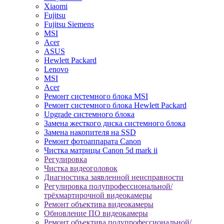
Xiaomi
Fujitsu
Fujitsu Siemens
MSI
Acer
ASUS
Hewlett Packard
Lenovo
MSI
Acer
Ремонт системного блока MSI
Ремонт системного блока Hewlett Packard
Upgrade системного блока
Замена жесткого диска системного блока
Замена накопителя на SSD
Ремонт фотоаппарата Canon
Чистка матрицы Canon 5d mark ii
Регулировка
Чистка видеоголовок
Диагностика заявленной неисправности
Регулировка полупрофессиональной/
трёхмартирочной видеокамеры
Ремонт объектива видеокамеры
Обновление ПО видеокамеры
Ремонт объектива полупрофессиональной/