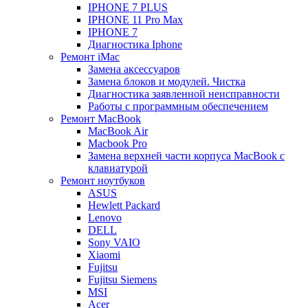
IPHONE 7 PLUS
IPHONE 11 Pro Max
IPHONE 7
Диагностика Iphone
Ремонт iMac
Замена аксессуаров
Замена блоков и модулей. Чистка
Диагностика заявленной неисправности
Работы с программным обеспечением
Ремонт MacBook
MacBook Air
Macbook Pro
Замена верхней части корпуса MacBook с
клавиатурой
Ремонт ноутбуков
ASUS
Hewlett Packard
Lenovo
DELL
Sony VAIO
Xiaomi
Fujitsu
Fujitsu Siemens
MSI
Acer