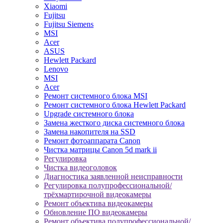
Xiaomi
Fujitsu
Fujitsu Siemens
MSI
Acer
ASUS
Hewlett Packard
Lenovo
MSI
Acer
Ремонт системного блока MSI
Ремонт системного блока Hewlett Packard
Upgrade системного блока
Замена жесткого диска системного блока
Замена накопителя на SSD
Ремонт фотоаппарата Canon
Чистка матрицы Canon 5d mark ii
Регулировка
Чистка видеоголовок
Диагностика заявленной неисправности
Регулировка полупрофессиональной/
трёхмартирочной видеокамеры
Ремонт объектива видеокамеры
Обновление ПО видеокамеры
Ремонт объектива полупрофессиональной/