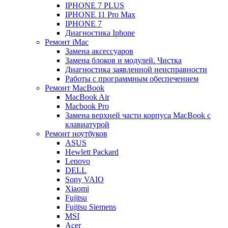
IPHONE 7 PLUS
IPHONE 11 Pro Max
IPHONE 7
Диагностика Iphone
Ремонт iMac
Замена аксессуаров
Замена блоков и модулей. Чистка
Диагностика заявленной неисправности
Работы с программным обеспечением
Ремонт MacBook
MacBook Air
Macbook Pro
Замена верхней части корпуса MacBook с
клавиатурой
Ремонт ноутбуков
ASUS
Hewlett Packard
Lenovo
DELL
Sony VAIO
Xiaomi
Fujitsu
Fujitsu Siemens
MSI
Acer