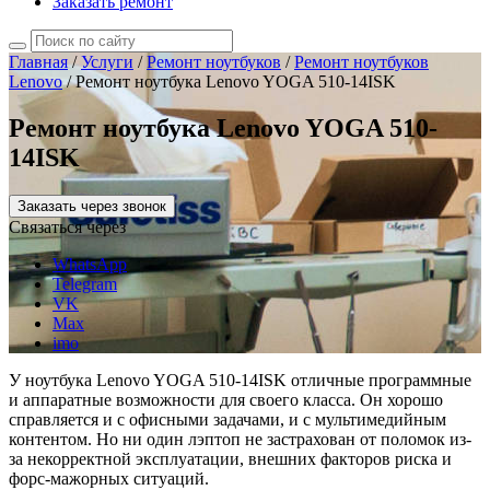
Заказать ремонт
Главная
/
Услуги
/
Ремонт ноутбуков
/
Ремонт ноутбуков
Lenovo
/
Ремонт ноутбука Lenovo YOGA 510-14ISK
Ремонт ноутбука Lenovo YOGA 510-
14ISK
Заказать через звонок
Связаться через
WhatsApp
Telegram
VK
Max
imo
У ноутбука Lenovo YOGA 510-14ISK отличные программные
и аппаратные возможности для своего класса. Он хорошо
справляется и с офисными задачами, и с мультимедийным
контентом. Но ни один лэптоп не застрахован от поломок из-
за некорректной эксплуатации, внешних факторов риска и
форс-мажорных ситуаций.