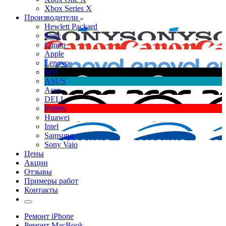
Xbox Series X
Производители
Hewlett Packard
Sony
Canon
Apple
Lenovo
MSI
ASUS
Acer
DELL
Fujitsu
Huawei
Intel
Samsung
Sony Vaio
Цены
Акции
Отзывы
Примеры работ
Контакты
Ремонт iPhone
Ремонт MacBook