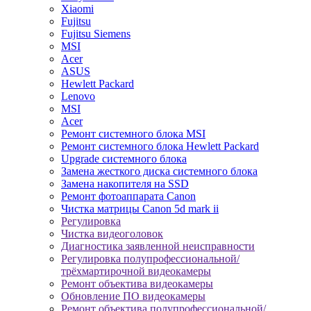
Xiaomi
Fujitsu
Fujitsu Siemens
MSI
Acer
ASUS
Hewlett Packard
Lenovo
MSI
Acer
Ремонт системного блока MSI
Ремонт системного блока Hewlett Packard
Upgrade системного блока
Замена жесткого диска системного блока
Замена накопителя на SSD
Ремонт фотоаппарата Canon
Чистка матрицы Canon 5d mark ii
Регулировка
Чистка видеоголовок
Диагностика заявленной неисправности
Регулировка полупрофессиональной/
трёхмартирочной видеокамеры
Ремонт объектива видеокамеры
Обновление ПО видеокамеры
Ремонт объектива полупрофессиональной/