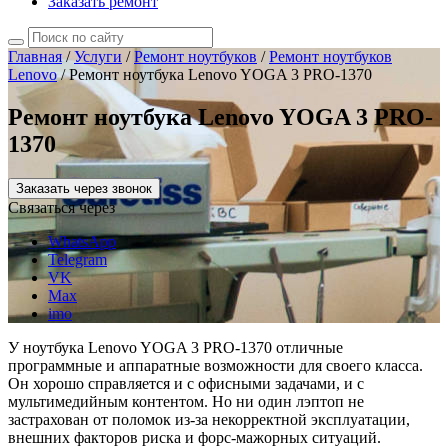
Заказать ремонт
Главная
/
Услуги
/
Ремонт ноутбуков
/
Ремонт ноутбуков
Lenovo
/
Ремонт ноутбука Lenovo YOGA 3 PRO-1370
Ремонт ноутбука Lenovo YOGA 3 PRO-
1370
Заказать через звонок
Связаться через
WhatsApp
Telegram
VK
Max
imo
У ноутбука Lenovo YOGA 3 PRO-1370 отличные
программные и аппаратные возможности для своего класса.
Он хорошо справляется и с офисными задачами, и с
мультимедийным контентом. Но ни один лэптоп не
застрахован от поломок из-за некорректной эксплуатации,
внешних факторов риска и форс-мажорных ситуаций.