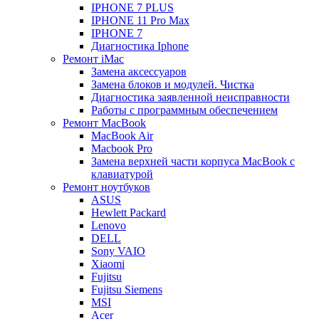
IPHONE 7 PLUS
IPHONE 11 Pro Max
IPHONE 7
Диагностика Iphone
Ремонт iMac
Замена аксессуаров
Замена блоков и модулей. Чистка
Диагностика заявленной неисправности
Работы с программным обеспечением
Ремонт MacBook
MacBook Air
Macbook Pro
Замена верхней части корпуса MacBook с
клавиатурой
Ремонт ноутбуков
ASUS
Hewlett Packard
Lenovo
DELL
Sony VAIO
Xiaomi
Fujitsu
Fujitsu Siemens
MSI
Acer