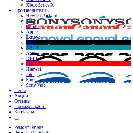
Xbox Series X
Производители
Hewlett Packard
Sony
Canon
Apple
Lenovo
MSI
ASUS
Acer
DELL
Fujitsu
Huawei
Intel
Samsung
Sony Vaio
Цены
Акции
Отзывы
Примеры работ
Контакты
Ремонт iPhone
Ремонт MacBook