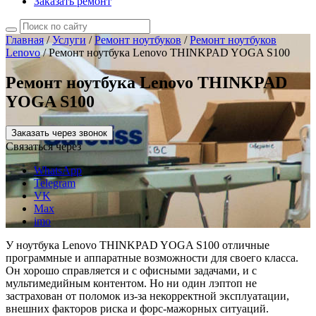
Заказать ремонт
Главная
/
Услуги
/
Ремонт ноутбуков
/
Ремонт ноутбуков
Lenovo
/
Ремонт ноутбука Lenovo THINKPAD YOGA S100
Ремонт ноутбука Lenovo THINKPAD
YOGA S100
Заказать через звонок
Связаться через
WhatsApp
Telegram
VK
Max
imo
У ноутбука Lenovo THINKPAD YOGA S100 отличные
программные и аппаратные возможности для своего класса.
Он хорошо справляется и с офисными задачами, и с
мультимедийным контентом. Но ни один лэптоп не
застрахован от поломок из-за некорректной эксплуатации,
внешних факторов риска и форс-мажорных ситуаций.