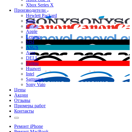
Xbox Series X
Производители
Hewlett Packard
Sony
Canon
Apple
Lenovo
MSI
ASUS
Acer
DELL
Fujitsu
Huawei
Intel
Samsung
Sony Vaio
Цены
Акции
Отзывы
Примеры работ
Контакты
Ремонт iPhone
Ремонт MacBook