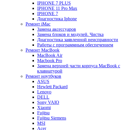
IPHONE 7 PLUS
IPHONE 11 Pro Max
IPHONE 7
Диагностика Iphone
Ремонт iMac
Замена аксессуаров
Замена блоков и модулей. Чистка
Диагностика заявленной неисправности
Работы с программным обеспечением
Ремонт MacBook
MacBook Air
Macbook Pro
Замена верхней части корпуса MacBook с
клавиатурой
Ремонт ноутбуков
ASUS
Hewlett Packard
Lenovo
DELL
Sony VAIO
Xiaomi
Fujitsu
Fujitsu Siemens
MSI
Acer