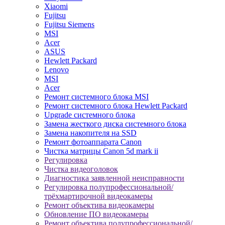
Xiaomi
Fujitsu
Fujitsu Siemens
MSI
Acer
ASUS
Hewlett Packard
Lenovo
MSI
Acer
Ремонт системного блока MSI
Ремонт системного блока Hewlett Packard
Upgrade системного блока
Замена жесткого диска системного блока
Замена накопителя на SSD
Ремонт фотоаппарата Canon
Чистка матрицы Canon 5d mark ii
Регулировка
Чистка видеоголовок
Диагностика заявленной неисправности
Регулировка полупрофессиональной/
трёхмартирочной видеокамеры
Ремонт объектива видеокамеры
Обновление ПО видеокамеры
Ремонт объектива полупрофессиональной/