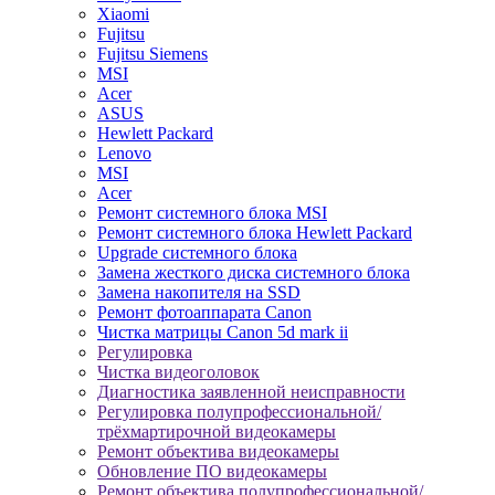
Xiaomi
Fujitsu
Fujitsu Siemens
MSI
Acer
ASUS
Hewlett Packard
Lenovo
MSI
Acer
Ремонт системного блока MSI
Ремонт системного блока Hewlett Packard
Upgrade системного блока
Замена жесткого диска системного блока
Замена накопителя на SSD
Ремонт фотоаппарата Canon
Чистка матрицы Canon 5d mark ii
Регулировка
Чистка видеоголовок
Диагностика заявленной неисправности
Регулировка полупрофессиональной/
трёхмартирочной видеокамеры
Ремонт объектива видеокамеры
Обновление ПО видеокамеры
Ремонт объектива полупрофессиональной/