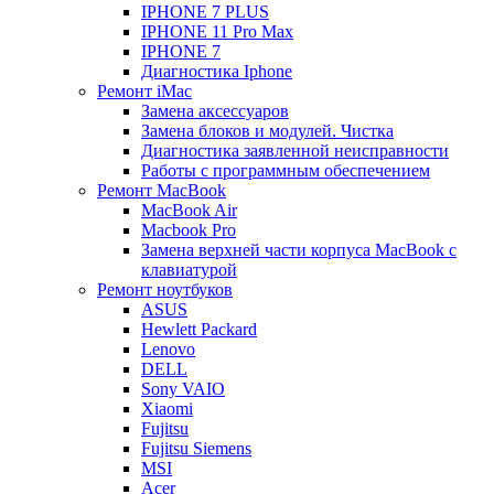
IPHONE 7 PLUS
IPHONE 11 Pro Max
IPHONE 7
Диагностика Iphone
Ремонт iMac
Замена аксессуаров
Замена блоков и модулей. Чистка
Диагностика заявленной неисправности
Работы с программным обеспечением
Ремонт MacBook
MacBook Air
Macbook Pro
Замена верхней части корпуса MacBook с
клавиатурой
Ремонт ноутбуков
ASUS
Hewlett Packard
Lenovo
DELL
Sony VAIO
Xiaomi
Fujitsu
Fujitsu Siemens
MSI
Acer