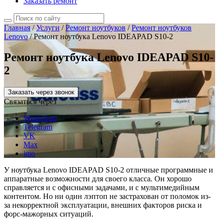
Заказать ремонт
Главная
/
Услуги
/
Ремонт ноутбуков
/
Ремонт ноутбуков
Lenovo
/
Ремонт ноутбука Lenovo IDEAPAD S10-2
Ремонт ноутбука Lenovo IDEAPAD S10-
2
Заказать через звонок
Связаться через
WhatsApp
Telegram
VK
Max
imo
У ноутбука Lenovo IDEAPAD S10-2 отличные программные и
аппаратные возможности для своего класса. Он хорошо
справляется и с офисными задачами, и с мультимедийным
контентом. Но ни один лэптоп не застрахован от поломок из-
за некорректной эксплуатации, внешних факторов риска и
форс-мажорных ситуаций.