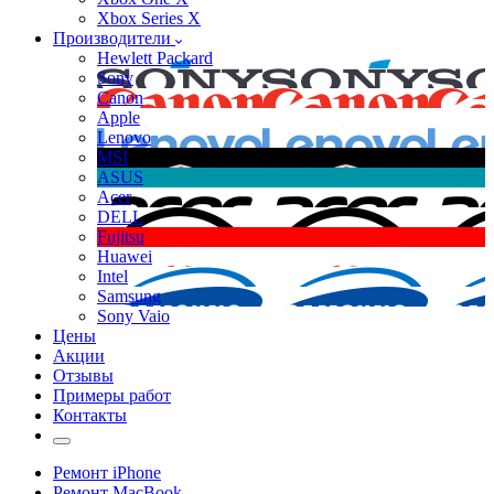
Xbox Series X
Производители
Hewlett Packard
Sony
Canon
Apple
Lenovo
MSI
ASUS
Acer
DELL
Fujitsu
Huawei
Intel
Samsung
Sony Vaio
Цены
Акции
Отзывы
Примеры работ
Контакты
Ремонт iPhone
Ремонт MacBook