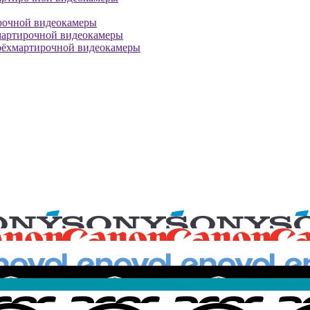
рочной видеокамеры
мартирочной видеокамеры
рёхмартирочной видеокамеры