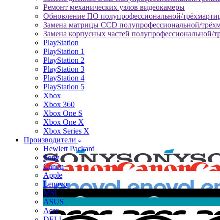
Ремонт механических узлов видеокамеры
Обновление ПО полупрофессиональной/трёхмарти
Замена матрицы CCD полупрофессиональной/трёх
Замена корпусных частей полупрофессиональной/т
PlayStation
PlayStation 1
PlayStation 2
PlayStation 3
PlayStation 4
PlayStation 5
Xbox
Xbox 360
Xbox One S
Xbox One X
Xbox Series X
Производители
Hewlett Packard
Sony
Canon
Apple
Lenovo
MSI
ASUS
Acer
DELL