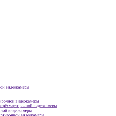
ной видеокамеры
тирочной видеокамеры
й/трёхмартирочной видеокамеры
чной видеокамеры
артирочной видеокамеры