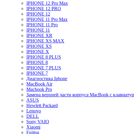
IPHONE 12 Pro Max
IPHONE 12 PRO
IPHONE 12
IPHONE 11 Pro Max
IPHONE 11 Pro
IPHONE 11
IPHONE XR
IPHONE XS MAX
IPHONE XS
IPHONE X
IPHONE 8 PLUS
IPHONE 8
IPHONE 7 PLUS
IPHONE 7
Диагностика Iphone
MacBook Air
Macbook Pro
Замена верхней части корпуса MacBook с клавиату
ASUS
Hewlett Packard
Lenovo
DELL
Sony VAIO
Xiaomi
Fujitsu