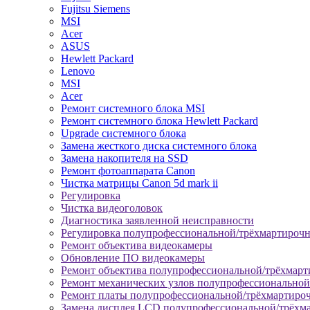
Fujitsu Siemens
MSI
Acer
ASUS
Hewlett Packard
Lenovo
MSI
Acer
Ремонт системного блока MSI
Ремонт системного блока Hewlett Packard
Upgrade системного блока
Замена жесткого диска системного блока
Замена накопителя на SSD
Ремонт фотоаппарата Canon
Чистка матрицы Canon 5d mark ii
Регулировка
Чистка видеоголовок
Диагностика заявленной неисправности
Регулировка полупрофессиональной/трёхмартироч
Ремонт объектива видеокамеры
Обновление ПО видеокамеры
Ремонт объектива полупрофессиональной/трёхмар
Ремонт механических узлов полупрофессионально
Ремонт платы полупрофессиональной/трёхмартиро
Замена дисплея LCD полупрофессиональной/трёхм