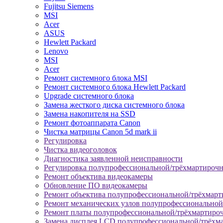
Fujitsu Siemens
MSI
Acer
ASUS
Hewlett Packard
Lenovo
MSI
Acer
Ремонт системного блока MSI
Ремонт системного блока Hewlett Packard
Upgrade системного блока
Замена жесткого диска системного блока
Замена накопителя на SSD
Ремонт фотоаппарата Canon
Чистка матрицы Canon 5d mark ii
Регулировка
Чистка видеоголовок
Диагностика заявленной неисправности
Регулировка полупрофессиональной/трёхмартироч
Ремонт объектива видеокамеры
Обновление ПО видеокамеры
Ремонт объектива полупрофессиональной/трёхмар
Ремонт механических узлов полупрофессионально
Ремонт платы полупрофессиональной/трёхмартиро
Замена дисплея LCD полупрофессиональной/трёхм