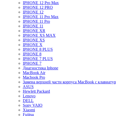
IPHONE 12 Pro Max
IPHONE 12 PRO
IPHONE 12
IPHONE 11 Pro Max
IPHONE 11 Pro
IPHONE 11
IPHONE XR
IPHONE XS MAX
IPHONE XS
IPHONE X
IPHONE 8 PLUS
IPHONE 8
IPHONE 7 PLUS
IPHONE 7
Диагностика Iphone
MacBook Air
Macbook Pro
Замена верхней части корпуса MacBook с клавиату
ASUS
Hewlett Packard
Lenovo
DELL
Sony VAIO
Xiaomi
Fujitsu