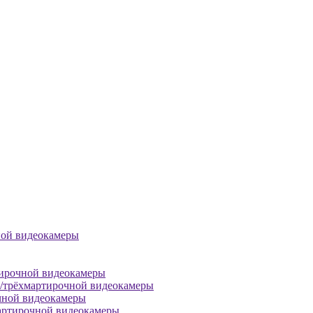
ной видеокамеры
тирочной видеокамеры
й/трёхмартирочной видеокамеры
чной видеокамеры
артирочной видеокамеры