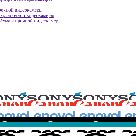
рочной видеокамеры
мартирочной видеокамеры
рёхмартирочной видеокамеры