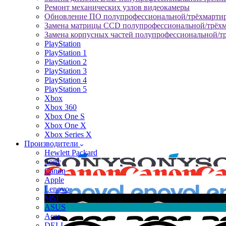
Ремонт механических узлов видеокамеры
Обновление ПО полупрофессиональной/трёхмарти
Замена матрицы CCD полупрофессиональной/трёх
Замена корпусных частей полупрофессиональной/т
PlayStation
PlayStation 1
PlayStation 2
PlayStation 3
PlayStation 4
PlayStation 5
Xbox
Xbox 360
Xbox One S
Xbox One X
Xbox Series X
Производители
Hewlett Packard
Sony
Canon
Apple
Lenovo
MSI
ASUS
Acer
DELL