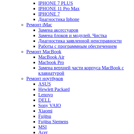
IPHONE 7 PLUS
IPHONE 11 Pro Max
IPHONE 7
Диагностика Iphone
Ремонт iMac
Замена аксессуаров
Замена блоков и модулей. Чистка
Диагностика заявленной неисправности
Работы с программным обеспечением
Ремонт MacBook
MacBook Air
Macbook Pro
Замена верхней части корпуса MacBook с
клавиатурой
Ремонт ноутбуков
ASUS
Hewlett Packard
Lenovo
DELL
Sony VAIO
Xiaomi
Fujitsu
Fujitsu Siemens
MSI
Acer