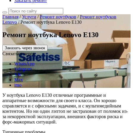
Заказать ремонт
Главная
/
Услуги
/
Ремонт ноутбуков
/
Ремонт ноутбуков
Lenovo
/
Ремонт ноутбука Lenovo E130
Ремонт ноутбука Lenovo E130
Заказать через звонок
Связаться через
WhatsApp
Telegram
VK
Max
imo
У ноутбука Lenovo E130 отличные программные и
аппаратные возможности для своего класса. Он хорошо
справляется и с офисными задачами, и с мультимедийным
контентом. Но ни один лэптоп не застрахован от поломок из-
за некорректной эксплуатации, внешних факторов риска и
форс-мажорных ситуаций.
Типичные проблемы