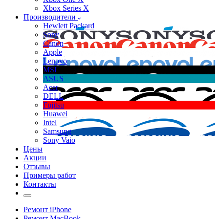
Xbox Series X
Производители
Hewlett Packard
Sony
Canon
Apple
Lenovo
MSI
ASUS
Acer
DELL
Fujitsu
Huawei
Intel
Samsung
Sony Vaio
Цены
Акции
Отзывы
Примеры работ
Контакты
Ремонт iPhone
Ремонт MacBook