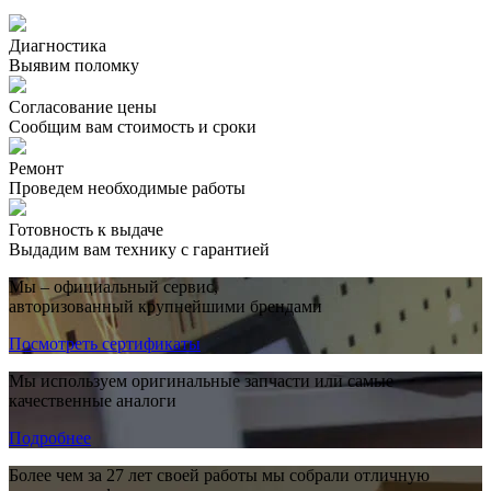
Диагностика
Выявим поломку
Согласование цены
Сообщим вам стоимость и сроки
Ремонт
Проведем необходимые работы
Готовность к выдаче
Выдадим вам технику с гарантией
Мы – официальный сервис,
авторизованный крупнейшими брендами
Посмотреть сертификаты
Мы используем оригинальные запчасти или самые
качественные аналоги
Подробнее
Более чем за 27 лет своей работы мы собрали отличную