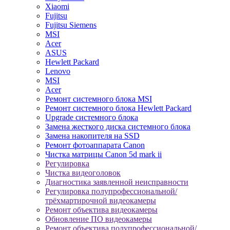
Xiaomi
Fujitsu
Fujitsu Siemens
MSI
Acer
ASUS
Hewlett Packard
Lenovo
MSI
Acer
Ремонт системного блока MSI
Ремонт системного блока Hewlett Packard
Upgrade системного блока
Замена жесткого диска системного блока
Замена накопителя на SSD
Ремонт фотоаппарата Canon
Чистка матрицы Canon 5d mark ii
Регулировка
Чистка видеоголовок
Диагностика заявленной неисправности
Регулировка полупрофессиональной/
трёхмартирочной видеокамеры
Ремонт объектива видеокамеры
Обновление ПО видеокамеры
Ремонт объектива полупрофессиональной/