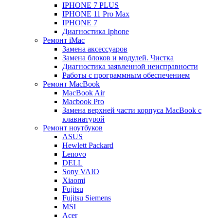
IPHONE 7 PLUS
IPHONE 11 Pro Max
IPHONE 7
Диагностика Iphone
Ремонт iMac
Замена аксессуаров
Замена блоков и модулей. Чистка
Диагностика заявленной неисправности
Работы с программным обеспечением
Ремонт MacBook
MacBook Air
Macbook Pro
Замена верхней части корпуса MacBook с
клавиатурой
Ремонт ноутбуков
ASUS
Hewlett Packard
Lenovo
DELL
Sony VAIO
Xiaomi
Fujitsu
Fujitsu Siemens
MSI
Acer