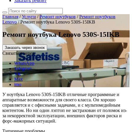
Заказать ремонт
Главная
/
Услуги
/
Ремонт ноутбуков
/
Ремонт ноутбуков
Lenovo
/
Ремонт ноутбука Lenovo 530S-15IKB
Ремонт ноутбука Lenovo 530S-15IKB
Заказать через звонок
Связаться через
WhatsApp
Telegram
VK
Max
imo
У ноутбука Lenovo 530S-15IKB отличные программные и
аппаратные возможности для своего класса. Он хорошо
справляется и с офисными задачами, и с мультимедийным
контентом. Но ни один лэптоп не застрахован от поломок из-
за некорректной эксплуатации, внешних факторов риска и
форс-мажорных ситуаций.
Типичные проблемы