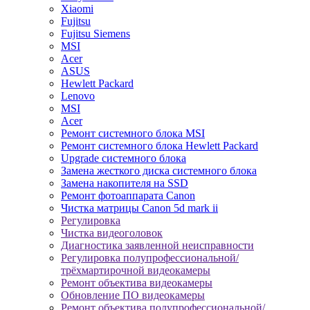
Xiaomi
Fujitsu
Fujitsu Siemens
MSI
Acer
ASUS
Hewlett Packard
Lenovo
MSI
Acer
Ремонт системного блока MSI
Ремонт системного блока Hewlett Packard
Upgrade системного блока
Замена жесткого диска системного блока
Замена накопителя на SSD
Ремонт фотоаппарата Canon
Чистка матрицы Canon 5d mark ii
Регулировка
Чистка видеоголовок
Диагностика заявленной неисправности
Регулировка полупрофессиональной/
трёхмартирочной видеокамеры
Ремонт объектива видеокамеры
Обновление ПО видеокамеры
Ремонт объектива полупрофессиональной/