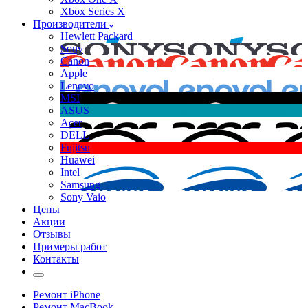
Xbox Series X
Производители
Hewlett Packard
Sony
Canon
Apple
Lenovo
MSI
ASUS
Acer
DELL
Fujitsu
Huawei
Intel
Samsung
Sony Vaio
Цены
Акции
Отзывы
Примеры работ
Контакты
Ремонт iPhone
Ремонт MacBook