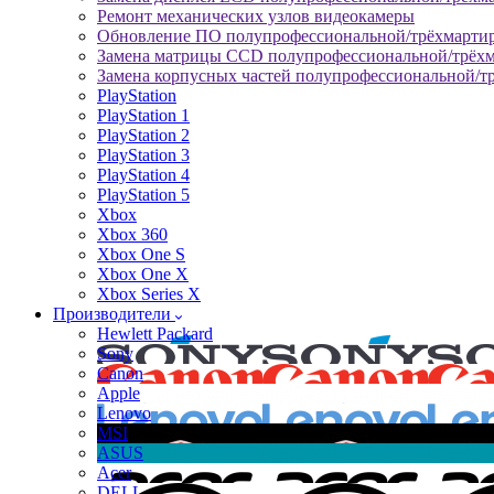
Ремонт механических узлов видеокамеры
Обновление ПО полупрофессиональной/трёхмарти
Замена матрицы CCD полупрофессиональной/трёх
Замена корпусных частей полупрофессиональной/т
PlayStation
PlayStation 1
PlayStation 2
PlayStation 3
PlayStation 4
PlayStation 5
Xbox
Xbox 360
Xbox One S
Xbox One X
Xbox Series X
Производители
Hewlett Packard
Sony
Canon
Apple
Lenovo
MSI
ASUS
Acer
DELL