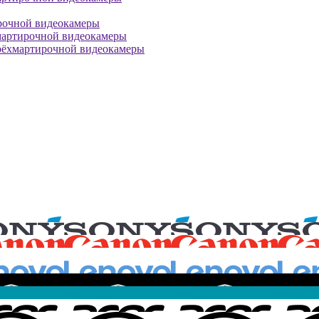
рочной видеокамеры
мартирочной видеокамеры
рёхмартирочной видеокамеры