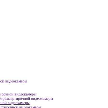
ной видеокамеры
тирочной видеокамеры
й/трёхмартирочной видеокамеры
чной видеокамеры
артирочной видеокамеры