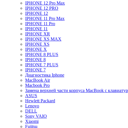
IPHONE 12 Pro Max
IPHONE 12 PRO
IPHONE 12
IPHONE 11 Pro Max
IPHONE 11 Pro
IPHONE 11
IPHONE XR
IPHONE XS MAX
IPHONE XS
IPHONE X
IPHONE 8 PLUS
IPHONE 8
IPHONE 7 PLUS
IPHONE 7
Диагностика Iphone
MacBook Air
Macbook Pro
Замена верхней части корпуса MacBook с клавиату
ASUS
Hewlett Packard
Lenovo
DELL
Sony VAIO
Xiaomi
Fujitsu