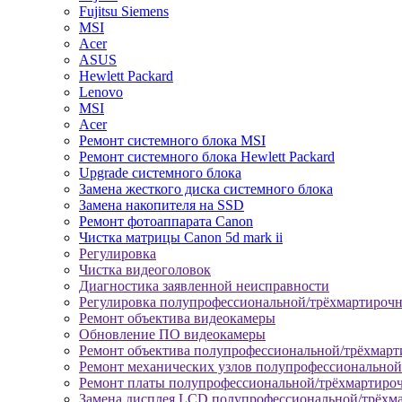
Fujitsu Siemens
MSI
Acer
ASUS
Hewlett Packard
Lenovo
MSI
Acer
Ремонт системного блока MSI
Ремонт системного блока Hewlett Packard
Upgrade системного блока
Замена жесткого диска системного блока
Замена накопителя на SSD
Ремонт фотоаппарата Canon
Чистка матрицы Canon 5d mark ii
Регулировка
Чистка видеоголовок
Диагностика заявленной неисправности
Регулировка полупрофессиональной/трёхмартироч
Ремонт объектива видеокамеры
Обновление ПО видеокамеры
Ремонт объектива полупрофессиональной/трёхмар
Ремонт механических узлов полупрофессионально
Ремонт платы полупрофессиональной/трёхмартиро
Замена дисплея LCD полупрофессиональной/трёхм