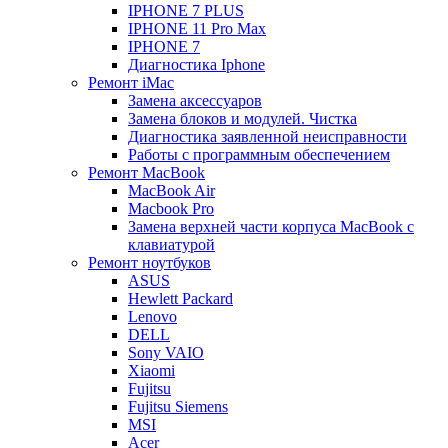
IPHONE 7 PLUS
IPHONE 11 Pro Max
IPHONE 7
Диагностика Iphone
Ремонт iMac
Замена аксессуаров
Замена блоков и модулей. Чистка
Диагностика заявленной неисправности
Работы с программным обеспечением
Ремонт MacBook
MacBook Air
Macbook Pro
Замена верхней части корпуса MacBook с
клавиатурой
Ремонт ноутбуков
ASUS
Hewlett Packard
Lenovo
DELL
Sony VAIO
Xiaomi
Fujitsu
Fujitsu Siemens
MSI
Acer