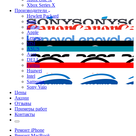
Xbox Series X
Производители
Hewlett Packard
Sony
Canon
Apple
Lenovo
MSI
ASUS
Acer
DELL
Fujitsu
Huawei
Intel
Samsung
Sony Vaio
Цены
Акции
Отзывы
Примеры работ
Контакты
Ремонт iPhone
Ремонт MacBook