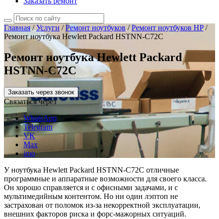
Заказать ремонт
Главная
/
Услуги
/
Ремонт ноутбуков
/
Ремонт ноутбуков HP
/
Ремонт ноутбука Hewlett Packard HSTNN-C72C
Ремонт ноутбука Hewlett Packard
HSTNN-C72C
Заказать через звонок
Связаться через
WhatsApp
Telegram
VK
Max
imo
У ноутбука Hewlett Packard HSTNN-C72C отличные
программные и аппаратные возможности для своего класса.
Он хорошо справляется и с офисными задачами, и с
мультимедийным контентом. Но ни один лэптоп не
застрахован от поломок из-за некорректной эксплуатации,
внешних факторов риска и форс-мажорных ситуаций.