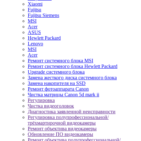
Xiaomi
Fujitsu
Fujitsu Siemens
MSI
Acer
ASUS
Hewlett Packard
Lenovo
MSI
Acer
Ремонт системного блока MSI
Ремонт системного блока Hewlett Packard
Upgrade системного блока
Замена жесткого диска системного блока
Замена накопителя на SSD
Ремонт фотоаппарата Canon
Чистка матрицы Canon 5d mark ii
Регулировка
Чистка видеоголовок
Диагностика заявленной неисправности
Регулировка полупрофессиональной/
трёхмартирочной видеокамеры
Ремонт объектива видеокамеры
Обновление ПО видеокамеры
Ремонт объектива полупрофессиональной/