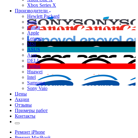
Xbox Series X
Производители
Hewlett Packard
Sony
Canon
Apple
Lenovo
MSI
ASUS
Acer
DELL
Fujitsu
Huawei
Intel
Samsung
Sony Vaio
Цены
Акции
Отзывы
Примеры работ
Контакты
Ремонт iPhone
Ремонт MacBook