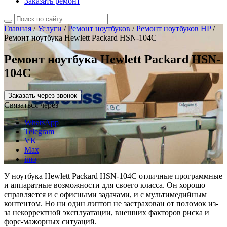
Заказать ремонт
Главная
/
Услуги
/
Ремонт ноутбуков
/
Ремонт ноутбуков HP
/
Ремонт ноутбука Hewlett Packard HSN-104C
Ремонт ноутбука Hewlett Packard HSN-
104C
Заказать через звонок
Связаться через
WhatsApp
Telegram
VK
Max
imo
У ноутбука Hewlett Packard HSN-104C отличные программные
и аппаратные возможности для своего класса. Он хорошо
справляется и с офисными задачами, и с мультимедийным
контентом. Но ни один лэптоп не застрахован от поломок из-
за некорректной эксплуатации, внешних факторов риска и
форс-мажорных ситуаций.