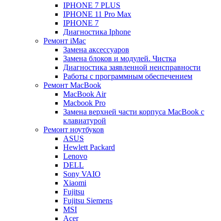
IPHONE 7 PLUS
IPHONE 11 Pro Max
IPHONE 7
Диагностика Iphone
Ремонт iMac
Замена аксессуаров
Замена блоков и модулей. Чистка
Диагностика заявленной неисправности
Работы с программным обеспечением
Ремонт MacBook
MacBook Air
Macbook Pro
Замена верхней части корпуса MacBook с
клавиатурой
Ремонт ноутбуков
ASUS
Hewlett Packard
Lenovo
DELL
Sony VAIO
Xiaomi
Fujitsu
Fujitsu Siemens
MSI
Acer