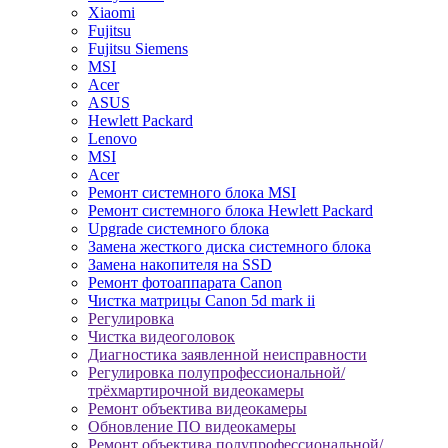
Xiaomi
Fujitsu
Fujitsu Siemens
MSI
Acer
ASUS
Hewlett Packard
Lenovo
MSI
Acer
Ремонт системного блока MSI
Ремонт системного блока Hewlett Packard
Upgrade системного блока
Замена жесткого диска системного блока
Замена накопителя на SSD
Ремонт фотоаппарата Canon
Чистка матрицы Canon 5d mark ii
Регулировка
Чистка видеоголовок
Диагностика заявленной неисправности
Регулировка полупрофессиональной/
трёхмартирочной видеокамеры
Ремонт объектива видеокамеры
Обновление ПО видеокамеры
Ремонт объектива полупрофессиональной/