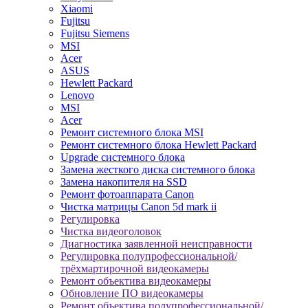
Xiaomi
Fujitsu
Fujitsu Siemens
MSI
Acer
ASUS
Hewlett Packard
Lenovo
MSI
Acer
Ремонт системного блока MSI
Ремонт системного блока Hewlett Packard
Upgrade системного блока
Замена жесткого диска системного блока
Замена накопителя на SSD
Ремонт фотоаппарата Canon
Чистка матрицы Canon 5d mark ii
Регулировка
Чистка видеоголовок
Диагностика заявленной неисправности
Регулировка полупрофессиональной/
трёхмартирочной видеокамеры
Ремонт объектива видеокамеры
Обновление ПО видеокамеры
Ремонт объектива полупрофессиональной/