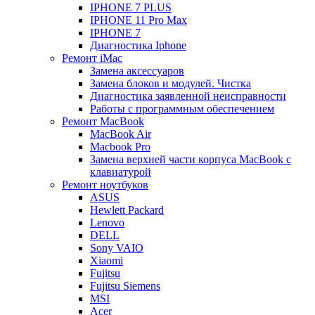
IPHONE 7 PLUS
IPHONE 11 Pro Max
IPHONE 7
Диагностика Iphone
Ремонт iMac
Замена аксессуаров
Замена блоков и модулей. Чистка
Диагностика заявленной неисправности
Работы с программным обеспечением
Ремонт MacBook
MacBook Air
Macbook Pro
Замена верхней части корпуса MacBook с
клавиатурой
Ремонт ноутбуков
ASUS
Hewlett Packard
Lenovo
DELL
Sony VAIO
Xiaomi
Fujitsu
Fujitsu Siemens
MSI
Acer