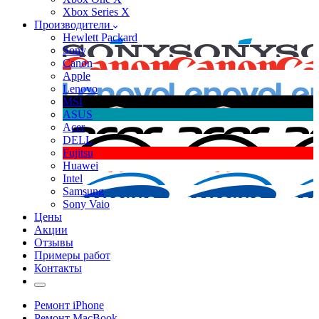
Xbox Series X
Производители
Hewlett Packard
Sony
Canon
Apple
Lenovo
MSI
ASUS
Acer
DELL
Fujitsu
Huawei
Intel
Samsung
Sony Vaio
Цены
Акции
Отзывы
Примеры работ
Контакты
Ремонт iPhone
Ремонт MacBook