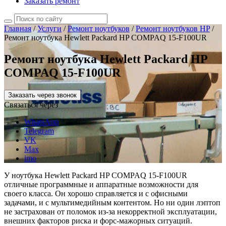
Заказать ремонт
Главная
/
Услуги
/
Ремонт ноутбуков
/
Ремонт ноутбуков HP
/
Ремонт ноутбука Hewlett Packard HP COMPAQ 15-F100UR
Ремонт ноутбука Hewlett Packard HP
COMPAQ 15-F100UR
Заказать через звонок
Связаться через
WhatsApp
Telegram
VK
Max
imo
У ноутбука Hewlett Packard HP COMPAQ 15-F100UR
отличные программные и аппаратные возможности для
своего класса. Он хорошо справляется и с офисными
задачами, и с мультимедийным контентом. Но ни один лэптоп
не застрахован от поломок из-за некорректной эксплуатации,
внешних факторов риска и форс-мажорных ситуаций.