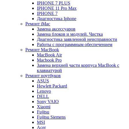
IPHONE 7 PLUS
IPHONE 11 Pro Max
IPHONE 7
Диагностика Iphone
Ремонт iMac
Замена аксессуаров
Замена блоков и модулей. Чистка
Диагностика заявленной неисправности
Работы с программным обеспечением
Ремонт MacBook
MacBook Air
Macbook Pro
Замена верхней части корпуса MacBook с
клавиатурой
Ремонт ноутбуков
ASUS
Hewlett Packard
Lenovo
DELL
Sony VAIO
Xiaomi
Fujitsu
Fujitsu Siemens
MSI
Acer