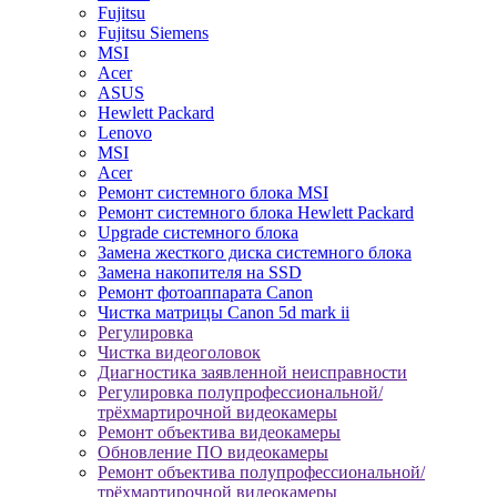
Fujitsu
Fujitsu Siemens
MSI
Acer
ASUS
Hewlett Packard
Lenovo
MSI
Acer
Ремонт системного блока MSI
Ремонт системного блока Hewlett Packard
Upgrade системного блока
Замена жесткого диска системного блока
Замена накопителя на SSD
Ремонт фотоаппарата Canon
Чистка матрицы Canon 5d mark ii
Регулировка
Чистка видеоголовок
Диагностика заявленной неисправности
Регулировка полупрофессиональной/
трёхмартирочной видеокамеры
Ремонт объектива видеокамеры
Обновление ПО видеокамеры
Ремонт объектива полупрофессиональной/
трёхмартирочной видеокамеры