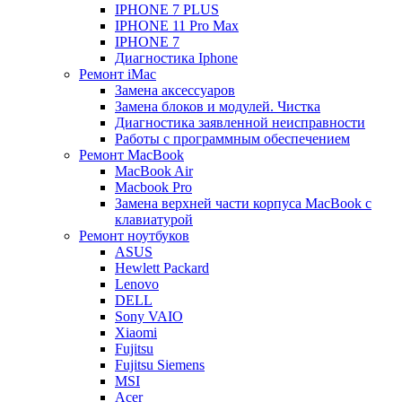
IPHONE 7 PLUS
IPHONE 11 Pro Max
IPHONE 7
Диагностика Iphone
Ремонт iMac
Замена аксессуаров
Замена блоков и модулей. Чистка
Диагностика заявленной неисправности
Работы с программным обеспечением
Ремонт MacBook
MacBook Air
Macbook Pro
Замена верхней части корпуса MacBook с
клавиатурой
Ремонт ноутбуков
ASUS
Hewlett Packard
Lenovo
DELL
Sony VAIO
Xiaomi
Fujitsu
Fujitsu Siemens
MSI
Acer