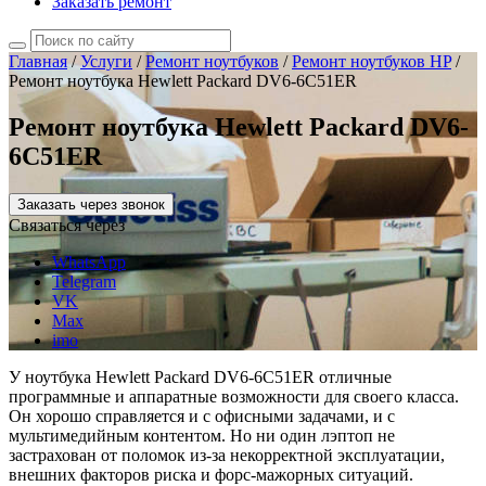
Заказать ремонт
Главная
/
Услуги
/
Ремонт ноутбуков
/
Ремонт ноутбуков HP
/
Ремонт ноутбука Hewlett Packard DV6-6C51ER
Ремонт ноутбука Hewlett Packard DV6-
6C51ER
Заказать через звонок
Связаться через
WhatsApp
Telegram
VK
Max
imo
У ноутбука Hewlett Packard DV6-6C51ER отличные
программные и аппаратные возможности для своего класса.
Он хорошо справляется и с офисными задачами, и с
мультимедийным контентом. Но ни один лэптоп не
застрахован от поломок из-за некорректной эксплуатации,
внешних факторов риска и форс-мажорных ситуаций.