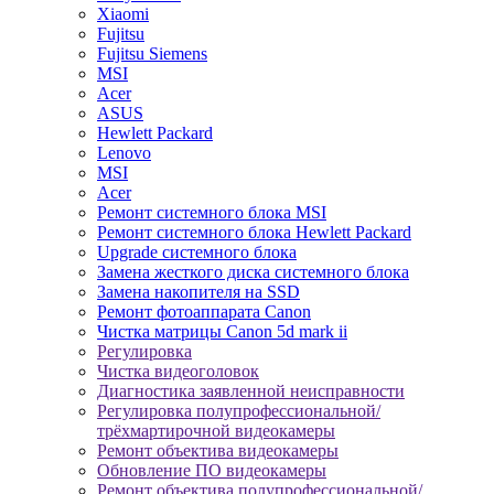
Xiaomi
Fujitsu
Fujitsu Siemens
MSI
Acer
ASUS
Hewlett Packard
Lenovo
MSI
Acer
Ремонт системного блока MSI
Ремонт системного блока Hewlett Packard
Upgrade системного блока
Замена жесткого диска системного блока
Замена накопителя на SSD
Ремонт фотоаппарата Canon
Чистка матрицы Canon 5d mark ii
Регулировка
Чистка видеоголовок
Диагностика заявленной неисправности
Регулировка полупрофессиональной/
трёхмартирочной видеокамеры
Ремонт объектива видеокамеры
Обновление ПО видеокамеры
Ремонт объектива полупрофессиональной/