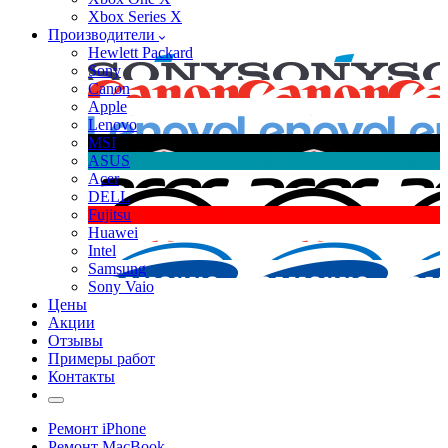
Xbox Series X
Производители
Hewlett Packard
Sony
Canon
Apple
Lenovo
MSI
ASUS
Acer
DELL
Fujitsu
Huawei
Intel
Samsung
Sony Vaio
Цены
Акции
Отзывы
Примеры работ
Контакты
Ремонт iPhone
Ремонт MacBook