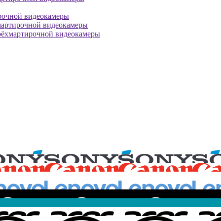
рочной видеокамеры
мартирочной видеокамеры
рёхмартирочной видеокамеры