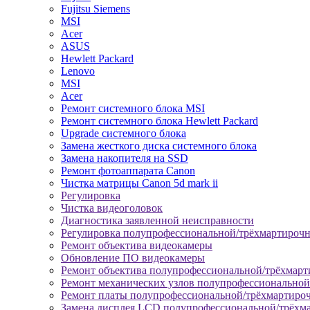
Fujitsu Siemens
MSI
Acer
ASUS
Hewlett Packard
Lenovo
MSI
Acer
Ремонт системного блока MSI
Ремонт системного блока Hewlett Packard
Upgrade системного блока
Замена жесткого диска системного блока
Замена накопителя на SSD
Ремонт фотоаппарата Canon
Чистка матрицы Canon 5d mark ii
Регулировка
Чистка видеоголовок
Диагностика заявленной неисправности
Регулировка полупрофессиональной/трёхмартироч
Ремонт объектива видеокамеры
Обновление ПО видеокамеры
Ремонт объектива полупрофессиональной/трёхмар
Ремонт механических узлов полупрофессионально
Ремонт платы полупрофессиональной/трёхмартиро
Замена дисплея LCD полупрофессиональной/трёхм