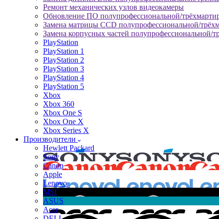
Ремонт механических узлов видеокамеры
Обновление ПО полупрофессиональной/трёхмарти
Замена матрицы CCD полупрофессиональной/трёх
Замена корпусных частей полупрофессиональной/т
PlayStation
PlayStation 1
PlayStation 2
PlayStation 3
PlayStation 4
PlayStation 5
Xbox
Xbox 360
Xbox One S
Xbox One X
Xbox Series X
Производители
Hewlett Packard
Sony
Canon
Apple
Lenovo
MSI
ASUS
Acer
DELL