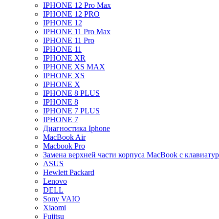
IPHONE 12 Pro Max
IPHONE 12 PRO
IPHONE 12
IPHONE 11 Pro Max
IPHONE 11 Pro
IPHONE 11
IPHONE XR
IPHONE XS MAX
IPHONE XS
IPHONE X
IPHONE 8 PLUS
IPHONE 8
IPHONE 7 PLUS
IPHONE 7
Диагностика Iphone
MacBook Air
Macbook Pro
Замена верхней части корпуса MacBook с клавиату
ASUS
Hewlett Packard
Lenovo
DELL
Sony VAIO
Xiaomi
Fujitsu