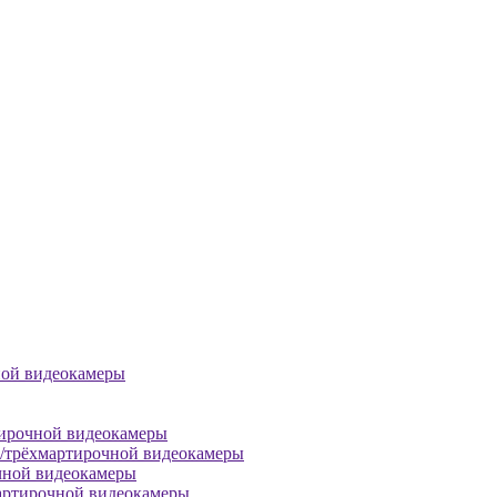
ной видеокамеры
тирочной видеокамеры
й/трёхмартирочной видеокамеры
чной видеокамеры
артирочной видеокамеры