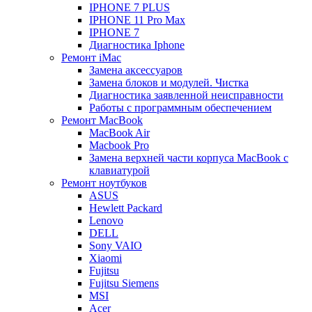
IPHONE 7 PLUS
IPHONE 11 Pro Max
IPHONE 7
Диагностика Iphone
Ремонт iMac
Замена аксессуаров
Замена блоков и модулей. Чистка
Диагностика заявленной неисправности
Работы с программным обеспечением
Ремонт MacBook
MacBook Air
Macbook Pro
Замена верхней части корпуса MacBook с
клавиатурой
Ремонт ноутбуков
ASUS
Hewlett Packard
Lenovo
DELL
Sony VAIO
Xiaomi
Fujitsu
Fujitsu Siemens
MSI
Acer