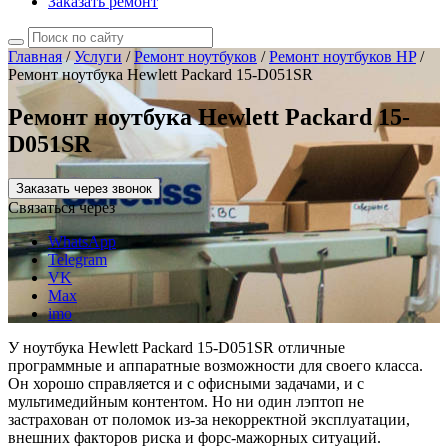
Заказать ремонт
Главная
/
Услуги
/
Ремонт ноутбуков
/
Ремонт ноутбуков HP
/
Ремонт ноутбука Hewlett Packard 15-D051SR
Ремонт ноутбука Hewlett Packard 15-
D051SR
Заказать через звонок
Связаться через
WhatsApp
Telegram
VK
Max
imo
У ноутбука Hewlett Packard 15-D051SR отличные
программные и аппаратные возможности для своего класса.
Он хорошо справляется и с офисными задачами, и с
мультимедийным контентом. Но ни один лэптоп не
застрахован от поломок из-за некорректной эксплуатации,
внешних факторов риска и форс-мажорных ситуаций.