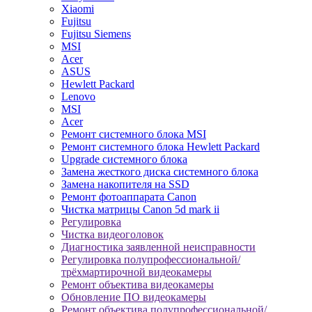
Xiaomi
Fujitsu
Fujitsu Siemens
MSI
Acer
ASUS
Hewlett Packard
Lenovo
MSI
Acer
Ремонт системного блока MSI
Ремонт системного блока Hewlett Packard
Upgrade системного блока
Замена жесткого диска системного блока
Замена накопителя на SSD
Ремонт фотоаппарата Canon
Чистка матрицы Canon 5d mark ii
Регулировка
Чистка видеоголовок
Диагностика заявленной неисправности
Регулировка полупрофессиональной/
трёхмартирочной видеокамеры
Ремонт объектива видеокамеры
Обновление ПО видеокамеры
Ремонт объектива полупрофессиональной/