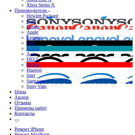
Xbox Series X
Производители
Hewlett Packard
Sony
Canon
Apple
Lenovo
MSI
ASUS
Acer
DELL
Fujitsu
Huawei
Intel
Samsung
Sony Vaio
Цены
Акции
Отзывы
Примеры работ
Контакты
Ремонт iPhone
Ремонт MacBook