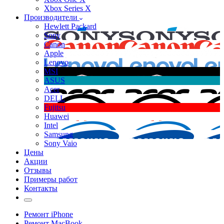
Xbox Series X
Производители
Hewlett Packard
Sony
Canon
Apple
Lenovo
MSI
ASUS
Acer
DELL
Fujitsu
Huawei
Intel
Samsung
Sony Vaio
Цены
Акции
Отзывы
Примеры работ
Контакты
Ремонт iPhone
Ремонт MacBook