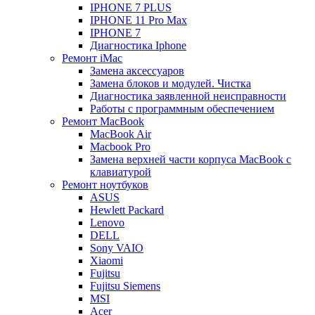
IPHONE 7 PLUS
IPHONE 11 Pro Max
IPHONE 7
Диагностика Iphone
Ремонт iMac
Замена аксессуаров
Замена блоков и модулей. Чистка
Диагностика заявленной неисправности
Работы с программным обеспечением
Ремонт MacBook
MacBook Air
Macbook Pro
Замена верхней части корпуса MacBook с
клавиатурой
Ремонт ноутбуков
ASUS
Hewlett Packard
Lenovo
DELL
Sony VAIO
Xiaomi
Fujitsu
Fujitsu Siemens
MSI
Acer