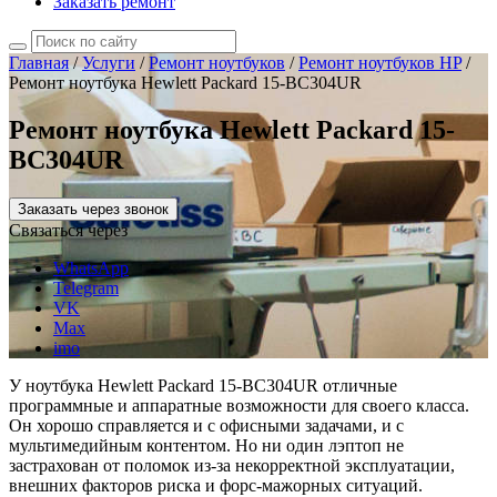
Заказать ремонт
Главная
/
Услуги
/
Ремонт ноутбуков
/
Ремонт ноутбуков HP
/
Ремонт ноутбука Hewlett Packard 15-BC304UR
Ремонт ноутбука Hewlett Packard 15-
BC304UR
Заказать через звонок
Связаться через
WhatsApp
Telegram
VK
Max
imo
У ноутбука Hewlett Packard 15-BC304UR отличные
программные и аппаратные возможности для своего класса.
Он хорошо справляется и с офисными задачами, и с
мультимедийным контентом. Но ни один лэптоп не
застрахован от поломок из-за некорректной эксплуатации,
внешних факторов риска и форс-мажорных ситуаций.