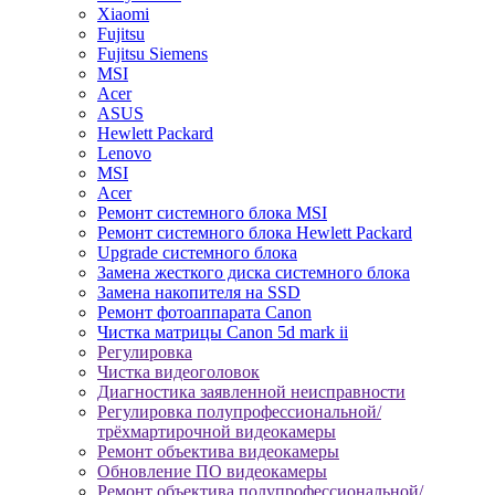
Xiaomi
Fujitsu
Fujitsu Siemens
MSI
Acer
ASUS
Hewlett Packard
Lenovo
MSI
Acer
Ремонт системного блока MSI
Ремонт системного блока Hewlett Packard
Upgrade системного блока
Замена жесткого диска системного блока
Замена накопителя на SSD
Ремонт фотоаппарата Canon
Чистка матрицы Canon 5d mark ii
Регулировка
Чистка видеоголовок
Диагностика заявленной неисправности
Регулировка полупрофессиональной/
трёхмартирочной видеокамеры
Ремонт объектива видеокамеры
Обновление ПО видеокамеры
Ремонт объектива полупрофессиональной/