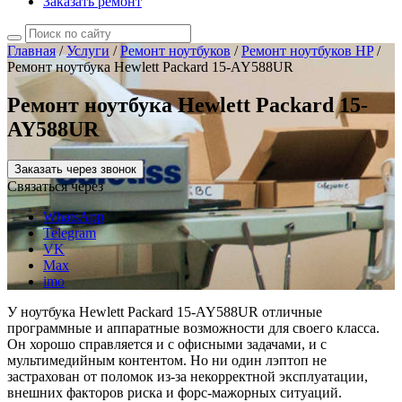
Заказать ремонт
Главная
/
Услуги
/
Ремонт ноутбуков
/
Ремонт ноутбуков HP
/
Ремонт ноутбука Hewlett Packard 15-AY588UR
Ремонт ноутбука Hewlett Packard 15-
AY588UR
Заказать через звонок
Связаться через
WhatsApp
Telegram
VK
Max
imo
У ноутбука Hewlett Packard 15-AY588UR отличные
программные и аппаратные возможности для своего класса.
Он хорошо справляется и с офисными задачами, и с
мультимедийным контентом. Но ни один лэптоп не
застрахован от поломок из-за некорректной эксплуатации,
внешних факторов риска и форс-мажорных ситуаций.