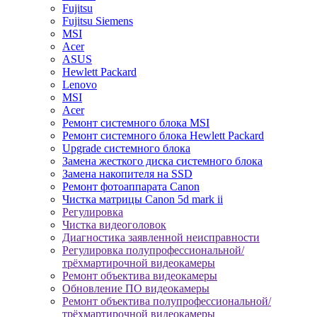
Fujitsu
Fujitsu Siemens
MSI
Acer
ASUS
Hewlett Packard
Lenovo
MSI
Acer
Ремонт системного блока MSI
Ремонт системного блока Hewlett Packard
Upgrade системного блока
Замена жесткого диска системного блока
Замена накопителя на SSD
Ремонт фотоаппарата Canon
Чистка матрицы Canon 5d mark ii
Регулировка
Чистка видеоголовок
Диагностика заявленной неисправности
Регулировка полупрофессиональной/
трёхмартирочной видеокамеры
Ремонт объектива видеокамеры
Обновление ПО видеокамеры
Ремонт объектива полупрофессиональной/
трёхмартирочной видеокамеры