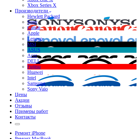
Xbox Series X
Производители
Hewlett Packard
Sony
Canon
Apple
Lenovo
MSI
ASUS
Acer
DELL
Fujitsu
Huawei
Intel
Samsung
Sony Vaio
Цены
Акции
Отзывы
Примеры работ
Контакты
Ремонт iPhone
Ремонт MacBook