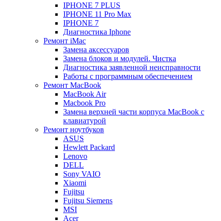
IPHONE 7 PLUS
IPHONE 11 Pro Max
IPHONE 7
Диагностика Iphone
Ремонт iMac
Замена аксессуаров
Замена блоков и модулей. Чистка
Диагностика заявленной неисправности
Работы с программным обеспечением
Ремонт MacBook
MacBook Air
Macbook Pro
Замена верхней части корпуса MacBook с
клавиатурой
Ремонт ноутбуков
ASUS
Hewlett Packard
Lenovo
DELL
Sony VAIO
Xiaomi
Fujitsu
Fujitsu Siemens
MSI
Acer