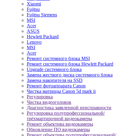
Xiaomi
Fujitsu
Fujitsu Siemens
MSI
Acer
ASUS
Hewlett Packard
Lenovo
MSI
Acer
Ремонт системного блока MSI
Ремонт системного блока Hewlett Packard
Upgrade системного блока
Замена жесткого диска системного блока
Замена накопителя на SSD
Ремонт фотоаппарата Canon
Чистка матрицы Canon 5d mark ii
Регулировка
Чистка видеоголовок
Диагностика заявленной неисправности
Регулировка полупрофессиональной/
трёхмартирочной видеокамеры
Ремонт объектива видеокамеры
Обновление ПО видеокамеры
Ремонт объектива полупрофессиональной/