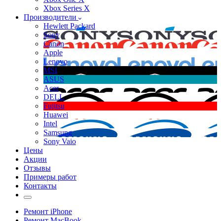
Xbox Series X
Производители
Hewlett Packard
Sony
Canon
Apple
Lenovo
MSI
ASUS
Acer
DELL
Fujitsu
Huawei
Intel
Samsung
Sony Vaio
Цены
Акции
Отзывы
Примеры работ
Контакты
Ремонт iPhone
Ремонт MacBook