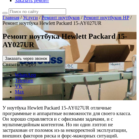
Заказать ремонт
Главная
/
Услуги
/
Ремонт ноутбуков
/
Ремонт ноутбуков HP
/
Ремонт ноутбука Hewlett Packard 15-AY027UR
Ремонт ноутбука Hewlett Packard 15-
AY027UR
Заказать через звонок
Связаться через
WhatsApp
Telegram
VK
Max
imo
У ноутбука Hewlett Packard 15-AY027UR отличные
программные и аппаратные возможности для своего класса.
Он хорошо справляется и с офисными задачами, и с
мультимедийным контентом. Но ни один лэптоп не
застрахован от поломок из-за некорректной эксплуатации,
внешних факторов риска и форс-мажорных ситуаций.