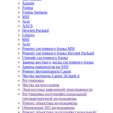
Xiaomi
Fujitsu
Fujitsu Siemens
MSI
Acer
ASUS
Hewlett Packard
Lenovo
MSI
Acer
Ремонт системного блока MSI
Ремонт системного блока Hewlett Packard
Upgrade системного блока
Замена жесткого диска системного блока
Замена накопителя на SSD
Ремонт фотоаппарата Canon
Чистка матрицы Canon 5d mark ii
Регулировка
Чистка видеоголовок
Диагностика заявленной неисправности
Регулировка полупрофессиональной/
трёхмартирочной видеокамеры
Ремонт объектива видеокамеры
Обновление ПО видеокамеры
Ремонт объектива полупрофессиональной/