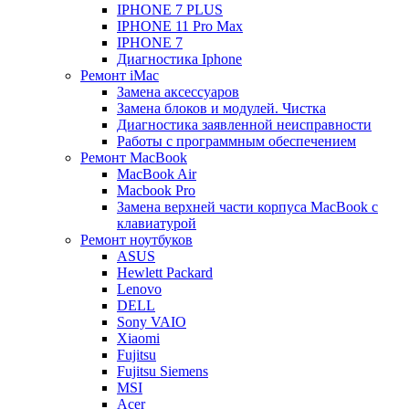
IPHONE 7 PLUS
IPHONE 11 Pro Max
IPHONE 7
Диагностика Iphone
Ремонт iMac
Замена аксессуаров
Замена блоков и модулей. Чистка
Диагностика заявленной неисправности
Работы с программным обеспечением
Ремонт MacBook
MacBook Air
Macbook Pro
Замена верхней части корпуса MacBook с
клавиатурой
Ремонт ноутбуков
ASUS
Hewlett Packard
Lenovo
DELL
Sony VAIO
Xiaomi
Fujitsu
Fujitsu Siemens
MSI
Acer