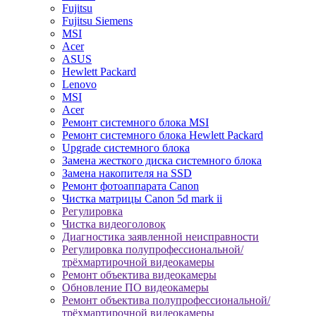
Fujitsu
Fujitsu Siemens
MSI
Acer
ASUS
Hewlett Packard
Lenovo
MSI
Acer
Ремонт системного блока MSI
Ремонт системного блока Hewlett Packard
Upgrade системного блока
Замена жесткого диска системного блока
Замена накопителя на SSD
Ремонт фотоаппарата Canon
Чистка матрицы Canon 5d mark ii
Регулировка
Чистка видеоголовок
Диагностика заявленной неисправности
Регулировка полупрофессиональной/
трёхмартирочной видеокамеры
Ремонт объектива видеокамеры
Обновление ПО видеокамеры
Ремонт объектива полупрофессиональной/
трёхмартирочной видеокамеры