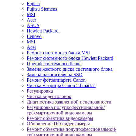
Fujitsu
Fujitsu Siemens
MSI
Acer
ASUS
Hewlett Packard
Lenovo
MSI
Acer
Ремонт системного блока MSI
Ремонт системного блока Hewlett Packard
Upgrade системного блока
Замена жесткого диска системного блока
Замена накопителя на SSD
Ремонт фотоаппарата Canon
Чистка матрицы Canon 5d mark ii
Регулировка
Чистка видеоголовок
Диагностика заявленной неисправности
Регулировка полупрофессиональной/
трёхмартирочной видеокамеры
Ремонт объектива видеокамеры
Обновление ПО видеокамеры
Ремонт объектива полупрофессиональной/
трёхмартирочной видеокамеры