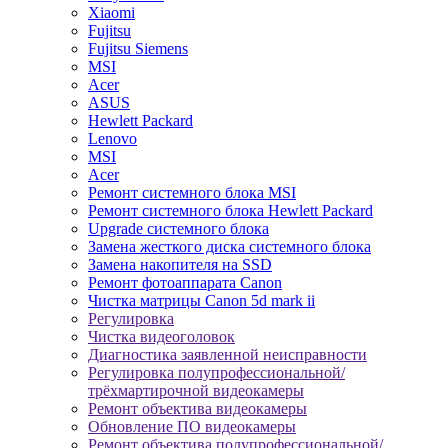
Xiaomi
Fujitsu
Fujitsu Siemens
MSI
Acer
ASUS
Hewlett Packard
Lenovo
MSI
Acer
Ремонт системного блока MSI
Ремонт системного блока Hewlett Packard
Upgrade системного блока
Замена жесткого диска системного блока
Замена накопителя на SSD
Ремонт фотоаппарата Canon
Чистка матрицы Canon 5d mark ii
Регулировка
Чистка видеоголовок
Диагностика заявленной неисправности
Регулировка полупрофессиональной/
трёхмартирочной видеокамеры
Ремонт объектива видеокамеры
Обновление ПО видеокамеры
Ремонт объектива полупрофессиональной/