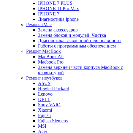
IPHONE 7 PLUS
IPHONE 11 Pro Max
IPHONE 7
Диагностика Iphone
Ремонт iMac
Замена аксессуаров
Замена блоков и модулей. Чистка
Диагностика заявленной неисправности
Работы с программным обеспечением
Ремонт MacBook
MacBook Air
Macbook Pro
Замена верхней части корпуса MacBook с
клавиатурой
Ремонт ноутбуков
ASUS
Hewlett Packard
Lenovo
DELL
Sony VAIO
Xiaomi
Fujitsu
Fujitsu Siemens
MSI
Acer