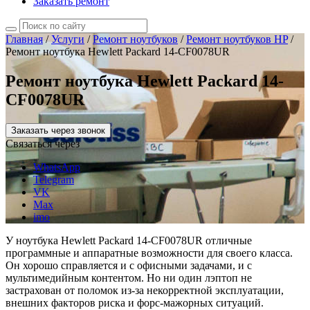
Заказать ремонт
Главная
/
Услуги
/
Ремонт ноутбуков
/
Ремонт ноутбуков HP
/
Ремонт ноутбука Hewlett Packard 14-CF0078UR
Ремонт ноутбука Hewlett Packard 14-
CF0078UR
Заказать через звонок
Связаться через
WhatsApp
Telegram
VK
Max
imo
У ноутбука Hewlett Packard 14-CF0078UR отличные
программные и аппаратные возможности для своего класса.
Он хорошо справляется и с офисными задачами, и с
мультимедийным контентом. Но ни один лэптоп не
застрахован от поломок из-за некорректной эксплуатации,
внешних факторов риска и форс-мажорных ситуаций.