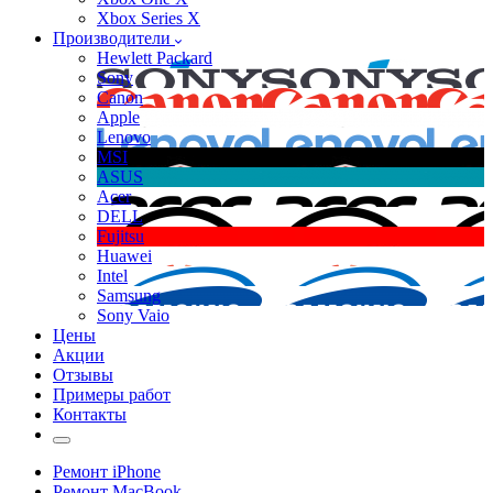
Xbox Series X
Производители
Hewlett Packard
Sony
Canon
Apple
Lenovo
MSI
ASUS
Acer
DELL
Fujitsu
Huawei
Intel
Samsung
Sony Vaio
Цены
Акции
Отзывы
Примеры работ
Контакты
Ремонт iPhone
Ремонт MacBook