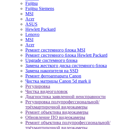
Fujitsu
Fujitsu Siemens
MSI
Acer
ASUS
Hewlett Packard
Lenovo
MSI
Acer
Ремонт системного блока MSI
Ремонт системного блока Hewlett Packard
Upgrade системного блока
Замена жесткого диска системного блока
Замена накопителя на SSD
Ремонт фотоаппарата Canon
Чистка матрицы Canon 5d mark ii
Регулировка
Чистка видеоголовок
Диагностика заявленной неисправности
Регулировка полупрофессиональной/
трёхмартирочной видеокамеры
Ремонт объектива видеокамеры
Обновление ПО видеокамеры
Ремонт объектива полупрофессиональной/
трёхмартирочной видеокамеры