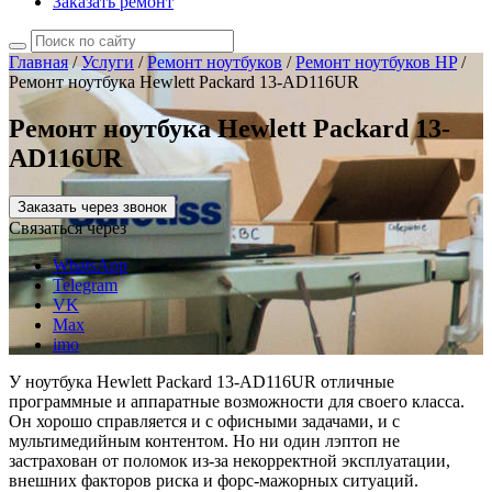
Заказать ремонт
Главная
/
Услуги
/
Ремонт ноутбуков
/
Ремонт ноутбуков HP
/
Ремонт ноутбука Hewlett Packard 13-AD116UR
Ремонт ноутбука Hewlett Packard 13-
AD116UR
Заказать через звонок
Связаться через
WhatsApp
Telegram
VK
Max
imo
У ноутбука Hewlett Packard 13-AD116UR отличные
программные и аппаратные возможности для своего класса.
Он хорошо справляется и с офисными задачами, и с
мультимедийным контентом. Но ни один лэптоп не
застрахован от поломок из-за некорректной эксплуатации,
внешних факторов риска и форс-мажорных ситуаций.