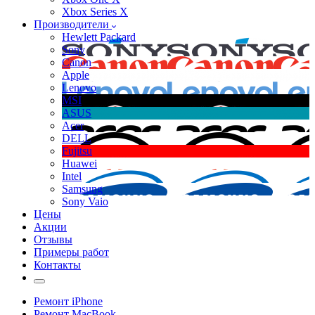
Xbox Series X
Производители
Hewlett Packard
Sony
Canon
Apple
Lenovo
MSI
ASUS
Acer
DELL
Fujitsu
Huawei
Intel
Samsung
Sony Vaio
Цены
Акции
Отзывы
Примеры работ
Контакты
Ремонт iPhone
Ремонт MacBook