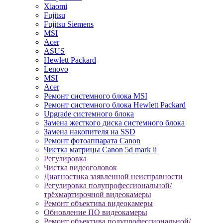
Xiaomi
Fujitsu
Fujitsu Siemens
MSI
Acer
ASUS
Hewlett Packard
Lenovo
MSI
Acer
Ремонт системного блока MSI
Ремонт системного блока Hewlett Packard
Upgrade системного блока
Замена жесткого диска системного блока
Замена накопителя на SSD
Ремонт фотоаппарата Canon
Чистка матрицы Canon 5d mark ii
Регулировка
Чистка видеоголовок
Диагностика заявленной неисправности
Регулировка полупрофессиональной/
трёхмартирочной видеокамеры
Ремонт объектива видеокамеры
Обновление ПО видеокамеры
Ремонт объектива полупрофессиональной/