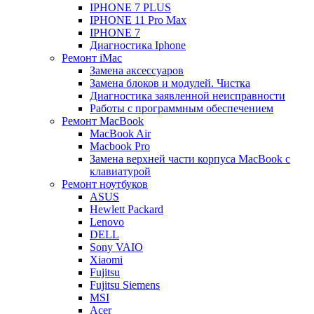
IPHONE 7 PLUS
IPHONE 11 Pro Max
IPHONE 7
Диагностика Iphone
Ремонт iMac
Замена аксессуаров
Замена блоков и модулей. Чистка
Диагностика заявленной неисправности
Работы с программным обеспечением
Ремонт MacBook
MacBook Air
Macbook Pro
Замена верхней части корпуса MacBook с
клавиатурой
Ремонт ноутбуков
ASUS
Hewlett Packard
Lenovo
DELL
Sony VAIO
Xiaomi
Fujitsu
Fujitsu Siemens
MSI
Acer