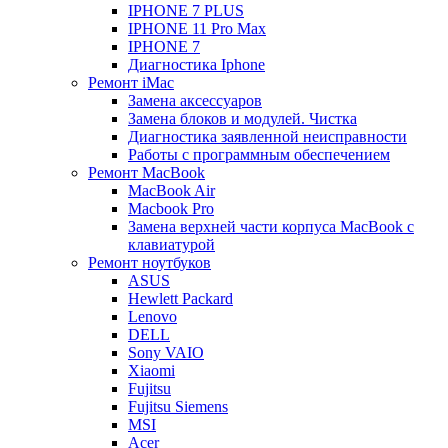
IPHONE 7 PLUS
IPHONE 11 Pro Max
IPHONE 7
Диагностика Iphone
Ремонт iMac
Замена аксессуаров
Замена блоков и модулей. Чистка
Диагностика заявленной неисправности
Работы с программным обеспечением
Ремонт MacBook
MacBook Air
Macbook Pro
Замена верхней части корпуса MacBook с
клавиатурой
Ремонт ноутбуков
ASUS
Hewlett Packard
Lenovo
DELL
Sony VAIO
Xiaomi
Fujitsu
Fujitsu Siemens
MSI
Acer