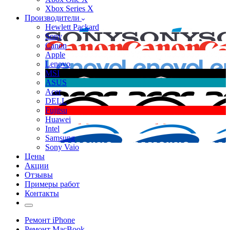
Xbox Series X
Производители
Hewlett Packard
Sony
Canon
Apple
Lenovo
MSI
ASUS
Acer
DELL
Fujitsu
Huawei
Intel
Samsung
Sony Vaio
Цены
Акции
Отзывы
Примеры работ
Контакты
Ремонт iPhone
Ремонт MacBook