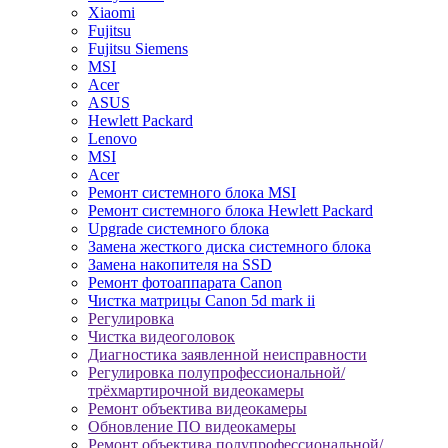
Xiaomi
Fujitsu
Fujitsu Siemens
MSI
Acer
ASUS
Hewlett Packard
Lenovo
MSI
Acer
Ремонт системного блока MSI
Ремонт системного блока Hewlett Packard
Upgrade системного блока
Замена жесткого диска системного блока
Замена накопителя на SSD
Ремонт фотоаппарата Canon
Чистка матрицы Canon 5d mark ii
Регулировка
Чистка видеоголовок
Диагностика заявленной неисправности
Регулировка полупрофессиональной/
трёхмартирочной видеокамеры
Ремонт объектива видеокамеры
Обновление ПО видеокамеры
Ремонт объектива полупрофессиональной/