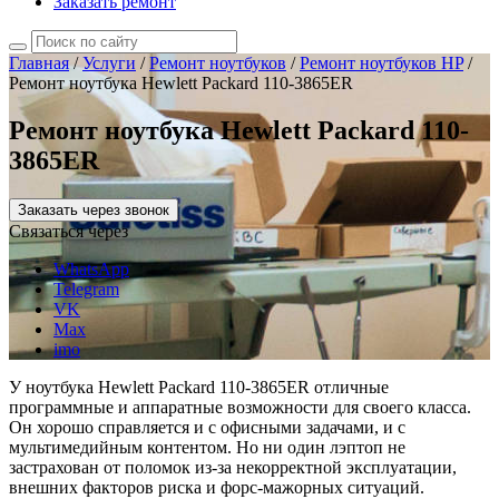
Заказать ремонт
Главная
/
Услуги
/
Ремонт ноутбуков
/
Ремонт ноутбуков HP
/
Ремонт ноутбука Hewlett Packard 110-3865ER
Ремонт ноутбука Hewlett Packard 110-
3865ER
Заказать через звонок
Связаться через
WhatsApp
Telegram
VK
Max
imo
У ноутбука Hewlett Packard 110-3865ER отличные
программные и аппаратные возможности для своего класса.
Он хорошо справляется и с офисными задачами, и с
мультимедийным контентом. Но ни один лэптоп не
застрахован от поломок из-за некорректной эксплуатации,
внешних факторов риска и форс-мажорных ситуаций.