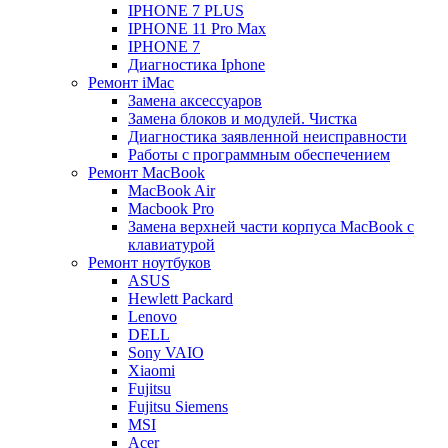
IPHONE 7 PLUS
IPHONE 11 Pro Max
IPHONE 7
Диагностика Iphone
Ремонт iMac
Замена аксессуаров
Замена блоков и модулей. Чистка
Диагностика заявленной неисправности
Работы с программным обеспечением
Ремонт MacBook
MacBook Air
Macbook Pro
Замена верхней части корпуса MacBook с
клавиатурой
Ремонт ноутбуков
ASUS
Hewlett Packard
Lenovo
DELL
Sony VAIO
Xiaomi
Fujitsu
Fujitsu Siemens
MSI
Acer