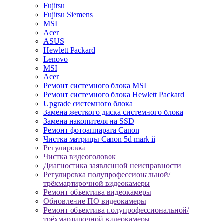
Fujitsu
Fujitsu Siemens
MSI
Acer
ASUS
Hewlett Packard
Lenovo
MSI
Acer
Ремонт системного блока MSI
Ремонт системного блока Hewlett Packard
Upgrade системного блока
Замена жесткого диска системного блока
Замена накопителя на SSD
Ремонт фотоаппарата Canon
Чистка матрицы Canon 5d mark ii
Регулировка
Чистка видеоголовок
Диагностика заявленной неисправности
Регулировка полупрофессиональной/
трёхмартирочной видеокамеры
Ремонт объектива видеокамеры
Обновление ПО видеокамеры
Ремонт объектива полупрофессиональной/
трёхмартирочной видеокамеры