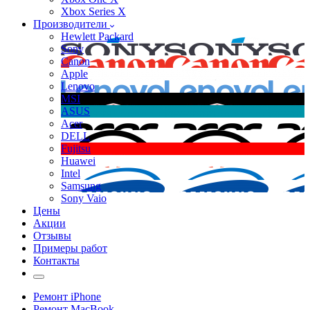
Xbox Series X
Производители
Hewlett Packard
Sony
Canon
Apple
Lenovo
MSI
ASUS
Acer
DELL
Fujitsu
Huawei
Intel
Samsung
Sony Vaio
Цены
Акции
Отзывы
Примеры работ
Контакты
Ремонт iPhone
Ремонт MacBook