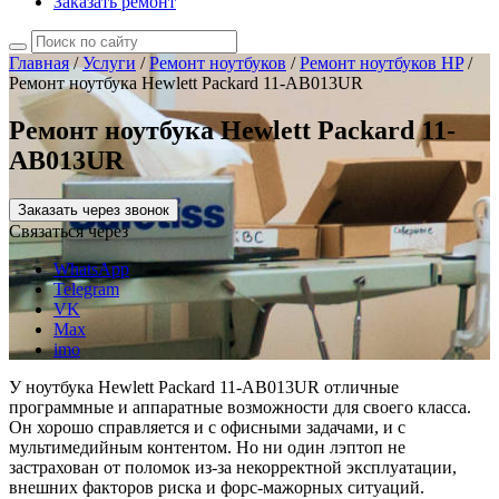
Заказать ремонт
Главная
/
Услуги
/
Ремонт ноутбуков
/
Ремонт ноутбуков HP
/
Ремонт ноутбука Hewlett Packard 11-AB013UR
Ремонт ноутбука Hewlett Packard 11-
AB013UR
Заказать через звонок
Связаться через
WhatsApp
Telegram
VK
Max
imo
У ноутбука Hewlett Packard 11-AB013UR отличные
программные и аппаратные возможности для своего класса.
Он хорошо справляется и с офисными задачами, и с
мультимедийным контентом. Но ни один лэптоп не
застрахован от поломок из-за некорректной эксплуатации,
внешних факторов риска и форс-мажорных ситуаций.