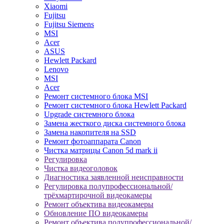
Xiaomi
Fujitsu
Fujitsu Siemens
MSI
Acer
ASUS
Hewlett Packard
Lenovo
MSI
Acer
Ремонт системного блока MSI
Ремонт системного блока Hewlett Packard
Upgrade системного блока
Замена жесткого диска системного блока
Замена накопителя на SSD
Ремонт фотоаппарата Canon
Чистка матрицы Canon 5d mark ii
Регулировка
Чистка видеоголовок
Диагностика заявленной неисправности
Регулировка полупрофессиональной/
трёхмартирочной видеокамеры
Ремонт объектива видеокамеры
Обновление ПО видеокамеры
Ремонт объектива полупрофессиональной/