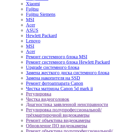
Xiaomi
Fujitsu
Fujitsu Siemens
MSI
Acer
ASUS
Hewlett Packard
Lenovo
MSI
Acer
Ремонт системного блока MSI
Ремонт системного блока Hewlett Packard
Upgrade системного блока
Замена жесткого диска системного блока
Замена накопителя на SSD
Ремонт фотоаппарата Canon
Чистка матрицы Canon 5d mark ii
Регулировка
Чистка видеоголовок
Диагностика заявленной неисправности
Регулировка полупрофессиональной/
трёхмартирочной видеокамеры
Ремонт объектива видеокамеры
Обновление ПО видеокамеры
Ремонт объектива полупрофессиональной/