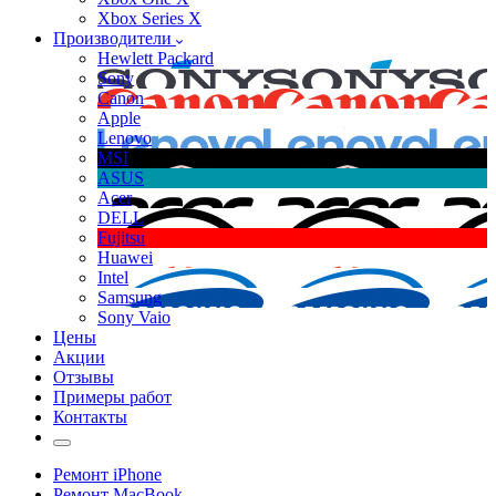
Xbox Series X
Производители
Hewlett Packard
Sony
Canon
Apple
Lenovo
MSI
ASUS
Acer
DELL
Fujitsu
Huawei
Intel
Samsung
Sony Vaio
Цены
Акции
Отзывы
Примеры работ
Контакты
Ремонт iPhone
Ремонт MacBook