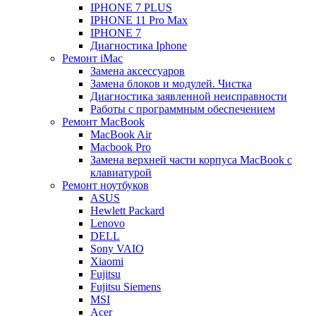
IPHONE 7 PLUS
IPHONE 11 Pro Max
IPHONE 7
Диагностика Iphone
Ремонт iMac
Замена аксессуаров
Замена блоков и модулей. Чистка
Диагностика заявленной неисправности
Работы с программным обеспечением
Ремонт MacBook
MacBook Air
Macbook Pro
Замена верхней части корпуса MacBook с
клавиатурой
Ремонт ноутбуков
ASUS
Hewlett Packard
Lenovo
DELL
Sony VAIO
Xiaomi
Fujitsu
Fujitsu Siemens
MSI
Acer