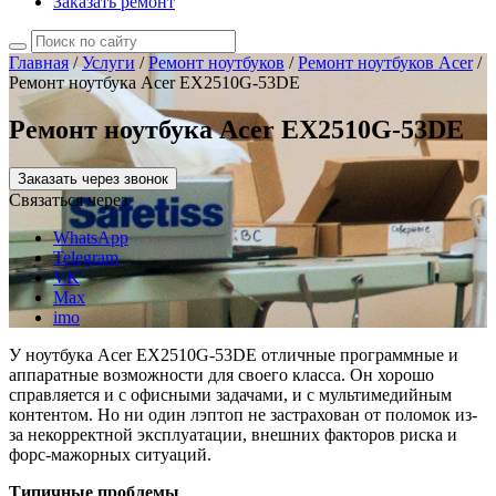
Заказать ремонт
Главная
/
Услуги
/
Ремонт ноутбуков
/
Ремонт ноутбуков Acer
/
Ремонт ноутбука Acer EX2510G-53DE
Ремонт ноутбука Acer EX2510G-53DE
Заказать через звонок
Связаться через
WhatsApp
Telegram
VK
Max
imo
У ноутбука Acer EX2510G-53DE отличные программные и
аппаратные возможности для своего класса. Он хорошо
справляется и с офисными задачами, и с мультимедийным
контентом. Но ни один лэптоп не застрахован от поломок из-
за некорректной эксплуатации, внешних факторов риска и
форс-мажорных ситуаций.
Типичные проблемы