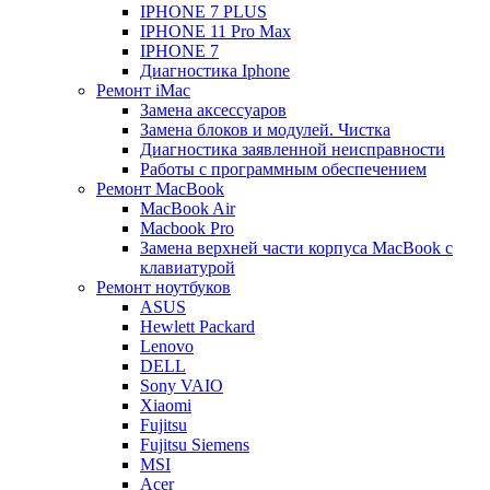
IPHONE 7 PLUS
IPHONE 11 Pro Max
IPHONE 7
Диагностика Iphone
Ремонт iMac
Замена аксессуаров
Замена блоков и модулей. Чистка
Диагностика заявленной неисправности
Работы с программным обеспечением
Ремонт MacBook
MacBook Air
Macbook Pro
Замена верхней части корпуса MacBook с
клавиатурой
Ремонт ноутбуков
ASUS
Hewlett Packard
Lenovo
DELL
Sony VAIO
Xiaomi
Fujitsu
Fujitsu Siemens
MSI
Acer