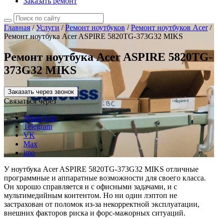
Заказать ремонт
Главная
/
Услуги
/
Ремонт ноутбуков
/
Ремонт ноутбуков Acer
/
Ремонт ноутбука Acer ASPIRE 5820TG-373G32 MIKS
Ремонт ноутбука Acer ASPIRE 5820TG-
373G32 MIKS
Заказать через звонок
Связаться через
WhatsApp
Telegram
VK
Max
imo
У ноутбука Acer ASPIRE 5820TG-373G32 MIKS отличные
программные и аппаратные возможности для своего класса.
Он хорошо справляется и с офисными задачами, и с
мультимедийным контентом. Но ни один лэптоп не
застрахован от поломок из-за некорректной эксплуатации,
внешних факторов риска и форс-мажорных ситуаций.