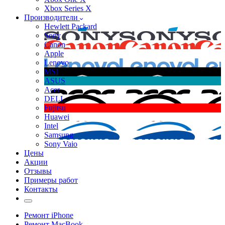
Xbox Series X
Производители
Hewlett Packard
Sony
Canon
Apple
Lenovo
MSI
ASUS
Acer
DELL
Fujitsu
Huawei
Intel
Samsung
Sony Vaio
Цены
Акции
Отзывы
Примеры работ
Контакты
Ремонт iPhone
Ремонт MacBook