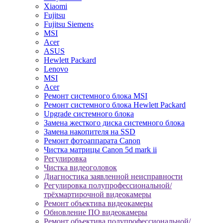
Xiaomi
Fujitsu
Fujitsu Siemens
MSI
Acer
ASUS
Hewlett Packard
Lenovo
MSI
Acer
Ремонт системного блока MSI
Ремонт системного блока Hewlett Packard
Upgrade системного блока
Замена жесткого диска системного блока
Замена накопителя на SSD
Ремонт фотоаппарата Canon
Чистка матрицы Canon 5d mark ii
Регулировка
Чистка видеоголовок
Диагностика заявленной неисправности
Регулировка полупрофессиональной/
трёхмартирочной видеокамеры
Ремонт объектива видеокамеры
Обновление ПО видеокамеры
Ремонт объектива полупрофессиональной/