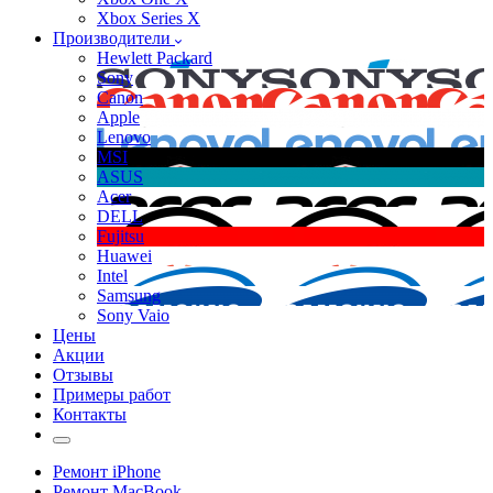
Xbox Series X
Производители
Hewlett Packard
Sony
Canon
Apple
Lenovo
MSI
ASUS
Acer
DELL
Fujitsu
Huawei
Intel
Samsung
Sony Vaio
Цены
Акции
Отзывы
Примеры работ
Контакты
Ремонт iPhone
Ремонт MacBook