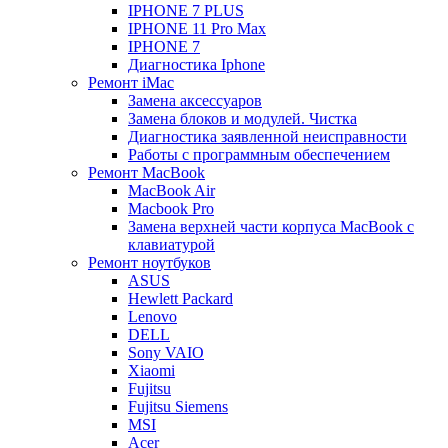
IPHONE 7 PLUS
IPHONE 11 Pro Max
IPHONE 7
Диагностика Iphone
Ремонт iMac
Замена аксессуаров
Замена блоков и модулей. Чистка
Диагностика заявленной неисправности
Работы с программным обеспечением
Ремонт MacBook
MacBook Air
Macbook Pro
Замена верхней части корпуса MacBook с
клавиатурой
Ремонт ноутбуков
ASUS
Hewlett Packard
Lenovo
DELL
Sony VAIO
Xiaomi
Fujitsu
Fujitsu Siemens
MSI
Acer