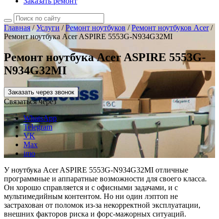
Заказать ремонт
Главная
/
Услуги
/
Ремонт ноутбуков
/
Ремонт ноутбуков Acer
/
Ремонт ноутбука Acer ASPIRE 5553G-N934G32MI
Ремонт ноутбука Acer ASPIRE 5553G-
N934G32MI
Заказать через звонок
Связаться через
WhatsApp
Telegram
VK
Max
imo
У ноутбука Acer ASPIRE 5553G-N934G32MI отличные
программные и аппаратные возможности для своего класса.
Он хорошо справляется и с офисными задачами, и с
мультимедийным контентом. Но ни один лэптоп не
застрахован от поломок из-за некорректной эксплуатации,
внешних факторов риска и форс-мажорных ситуаций.