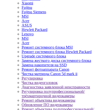
Xiaomi
Fujitsu
Fujitsu Siemens
MSI
Acer
ASUS
Hewlett Packard
Lenovo
MSI
Acer
Ремонт системного блока MSI
Ремонт системного блока Hewlett Packard
Upgrade системного блока
Замена жесткого диска системного блока
Замена накопителя на SSD
Ремонт фотоаппарата Canon
Чистка матрицы Canon 5d mark ii
Регулировка
Чистка видеоголовок
Диагностика заявленной неисправности
Регулировка полупрофессиональной/
трёхмартирочной видеокамеры
Ремонт объектива видеокамеры
Обновление ПО видеокамеры
Ремонт объектива полупрофессиональной/