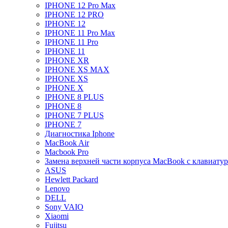
IPHONE 12 Pro Max
IPHONE 12 PRO
IPHONE 12
IPHONE 11 Pro Max
IPHONE 11 Pro
IPHONE 11
IPHONE XR
IPHONE XS MAX
IPHONE XS
IPHONE X
IPHONE 8 PLUS
IPHONE 8
IPHONE 7 PLUS
IPHONE 7
Диагностика Iphone
MacBook Air
Macbook Pro
Замена верхней части корпуса MacBook с клавиату
ASUS
Hewlett Packard
Lenovo
DELL
Sony VAIO
Xiaomi
Fujitsu