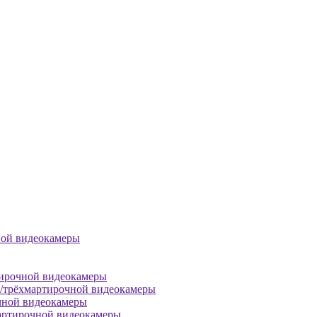
ной видеокамеры
тирочной видеокамеры
й/трёхмартирочной видеокамеры
чной видеокамеры
артирочной видеокамеры