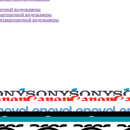
рочной видеокамеры
мартирочной видеокамеры
рёхмартирочной видеокамеры