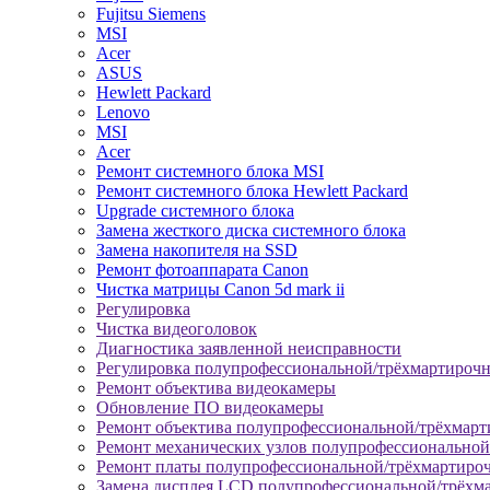
Fujitsu Siemens
MSI
Acer
ASUS
Hewlett Packard
Lenovo
MSI
Acer
Ремонт системного блока MSI
Ремонт системного блока Hewlett Packard
Upgrade системного блока
Замена жесткого диска системного блока
Замена накопителя на SSD
Ремонт фотоаппарата Canon
Чистка матрицы Canon 5d mark ii
Регулировка
Чистка видеоголовок
Диагностика заявленной неисправности
Регулировка полупрофессиональной/трёхмартироч
Ремонт объектива видеокамеры
Обновление ПО видеокамеры
Ремонт объектива полупрофессиональной/трёхмар
Ремонт механических узлов полупрофессионально
Ремонт платы полупрофессиональной/трёхмартиро
Замена дисплея LCD полупрофессиональной/трёхм