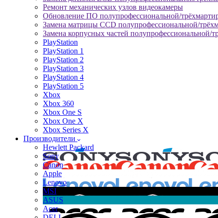
Ремонт механических узлов видеокамеры
Обновление ПО полупрофессиональной/трёхмарти
Замена матрицы CCD полупрофессиональной/трёх
Замена корпусных частей полупрофессиональной/т
PlayStation
PlayStation 1
PlayStation 2
PlayStation 3
PlayStation 4
PlayStation 5
Xbox
Xbox 360
Xbox One S
Xbox One X
Xbox Series X
Производители
Hewlett Packard
Sony
Canon
Apple
Lenovo
MSI
ASUS
Acer
DELL