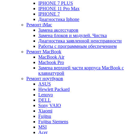
IPHONE 7 PLUS
IPHONE 11 Pro Max
IPHONE 7
Диагностика Iphone
Ремонт iMac
Замена аксессуаров
Замена блоков и модулей. Чистка
Диагностика заявленной неисправности
Работы с программным обеспечением
Ремонт MacBook
MacBook Air
Macbook Pro
Замена верхней части корпуса MacBook с
клавиатурой
Ремонт ноутбуков
ASUS
Hewlett Packard
Lenovo
DELL
Sony VAIO
Xiaomi
Fujitsu
Fujitsu Siemens
MSI
Acer