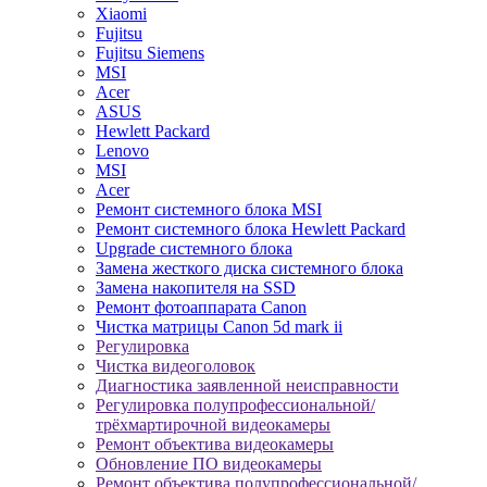
Xiaomi
Fujitsu
Fujitsu Siemens
MSI
Acer
ASUS
Hewlett Packard
Lenovo
MSI
Acer
Ремонт системного блока MSI
Ремонт системного блока Hewlett Packard
Upgrade системного блока
Замена жесткого диска системного блока
Замена накопителя на SSD
Ремонт фотоаппарата Canon
Чистка матрицы Canon 5d mark ii
Регулировка
Чистка видеоголовок
Диагностика заявленной неисправности
Регулировка полупрофессиональной/
трёхмартирочной видеокамеры
Ремонт объектива видеокамеры
Обновление ПО видеокамеры
Ремонт объектива полупрофессиональной/