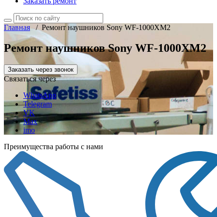
Заказать ремонт
Главная
/
Ремонт наушников Sony WF-1000XM2
Ремонт наушников Sony WF-1000XM2
Заказать через звонок
Связаться через
WhatsApp
Telegram
VK
Max
imo
Преимущества работы с нами