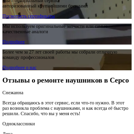
Мы – официальный сервис,
авторизованный крупнейшими брендами
Посмотреть сертификаты
Мы используем оригинальные запчасти или самые
качественные аналоги
Подробнее
Более чем за 27 лет своей работы мы собрали отличную
команду профессионалов
Подробнее о нас
Отзывы о ремонте наушников в Серсо
Снежанна
Всегда обращаюсь в этот сервис, если что-то нужно. В этот
раз возникла проблема с наушниками, и как всегда её быстро
решили. Спасибо, что вы у меня есть!
Одноклассники
Лена