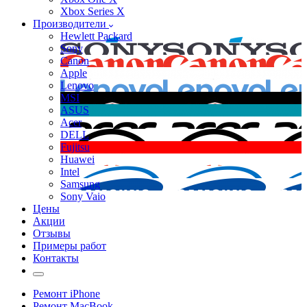
Xbox Series X
Производители
Hewlett Packard
Sony
Canon
Apple
Lenovo
MSI
ASUS
Acer
DELL
Fujitsu
Huawei
Intel
Samsung
Sony Vaio
Цены
Акции
Отзывы
Примеры работ
Контакты
Ремонт iPhone
Ремонт MacBook