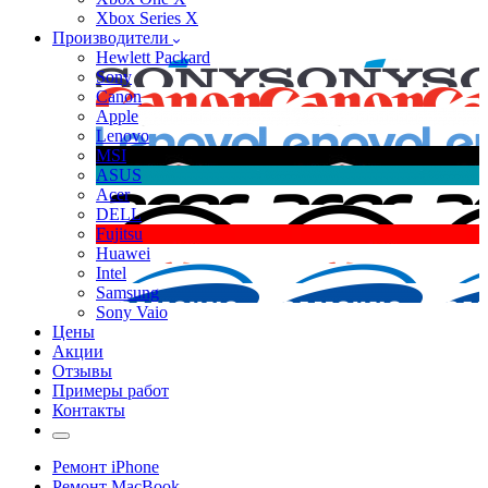
Xbox Series X
Производители
Hewlett Packard
Sony
Canon
Apple
Lenovo
MSI
ASUS
Acer
DELL
Fujitsu
Huawei
Intel
Samsung
Sony Vaio
Цены
Акции
Отзывы
Примеры работ
Контакты
Ремонт iPhone
Ремонт MacBook