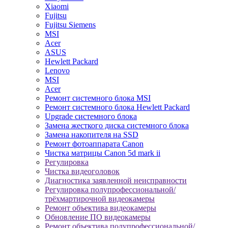
Xiaomi
Fujitsu
Fujitsu Siemens
MSI
Acer
ASUS
Hewlett Packard
Lenovo
MSI
Acer
Ремонт системного блока MSI
Ремонт системного блока Hewlett Packard
Upgrade системного блока
Замена жесткого диска системного блока
Замена накопителя на SSD
Ремонт фотоаппарата Canon
Чистка матрицы Canon 5d mark ii
Регулировка
Чистка видеоголовок
Диагностика заявленной неисправности
Регулировка полупрофессиональной/
трёхмартирочной видеокамеры
Ремонт объектива видеокамеры
Обновление ПО видеокамеры
Ремонт объектива полупрофессиональной/