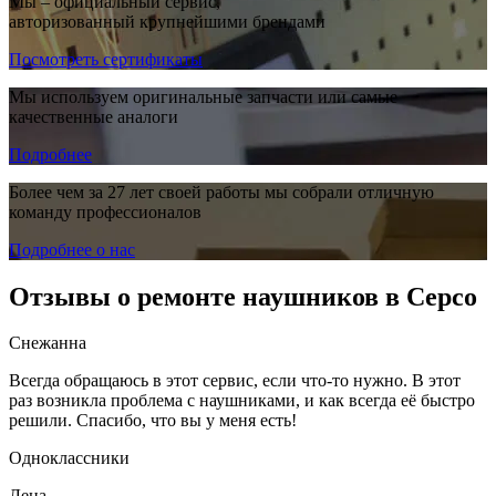
Мы – официальный сервис,
авторизованный крупнейшими брендами
Посмотреть сертификаты
Мы используем оригинальные запчасти или самые
качественные аналоги
Подробнее
Более чем за 27 лет своей работы мы собрали отличную
команду профессионалов
Подробнее о нас
Отзывы о ремонте наушников в Серсо
Снежанна
Всегда обращаюсь в этот сервис, если что-то нужно. В этот
раз возникла проблема с наушниками, и как всегда её быстро
решили. Спасибо, что вы у меня есть!
Одноклассники
Лена