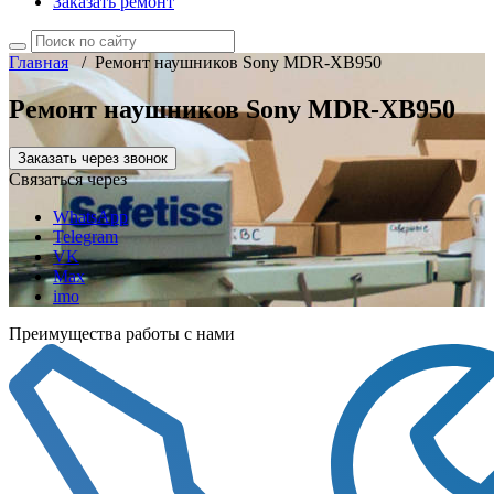
Заказать ремонт
Главная
/
Ремонт наушников Sony MDR-XB950
Ремонт наушников Sony MDR-XB950
Заказать через звонок
Связаться через
WhatsApp
Telegram
VK
Max
imo
Преимущества работы с нами