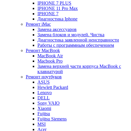
IPHONE 7 PLUS
IPHONE 11 Pro Max
IPHONE 7
Диагностика Iphone
Ремонт iMac
Замена аксессуаров
Замена блоков и модулей. Чистка
Диагностика заявленной неисправности
Работы с программным обеспечением
Ремонт MacBook
MacBook Air
Macbook Pro
Замена верхней части корпуса MacBook с
клавиатурой
Ремонт ноутбуков
ASUS
Hewlett Packard
Lenovo
DELL
Sony VAIO
Xiaomi
Fujitsu
Fujitsu Siemens
MSI
Acer