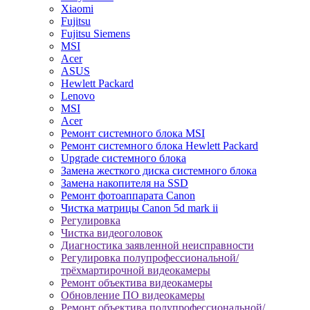
Xiaomi
Fujitsu
Fujitsu Siemens
MSI
Acer
ASUS
Hewlett Packard
Lenovo
MSI
Acer
Ремонт системного блока MSI
Ремонт системного блока Hewlett Packard
Upgrade системного блока
Замена жесткого диска системного блока
Замена накопителя на SSD
Ремонт фотоаппарата Canon
Чистка матрицы Canon 5d mark ii
Регулировка
Чистка видеоголовок
Диагностика заявленной неисправности
Регулировка полупрофессиональной/
трёхмартирочной видеокамеры
Ремонт объектива видеокамеры
Обновление ПО видеокамеры
Ремонт объектива полупрофессиональной/