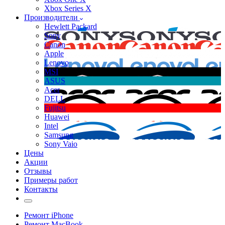
Xbox Series X
Производители
Hewlett Packard
Sony
Canon
Apple
Lenovo
MSI
ASUS
Acer
DELL
Fujitsu
Huawei
Intel
Samsung
Sony Vaio
Цены
Акции
Отзывы
Примеры работ
Контакты
Ремонт iPhone
Ремонт MacBook