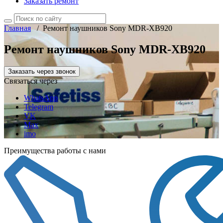
Заказать ремонт
Главная
/
Ремонт наушников Sony MDR-XB920
Ремонт наушников Sony MDR-XB920
Заказать через звонок
Связаться через
WhatsApp
Telegram
VK
Max
imo
Преимущества работы с нами