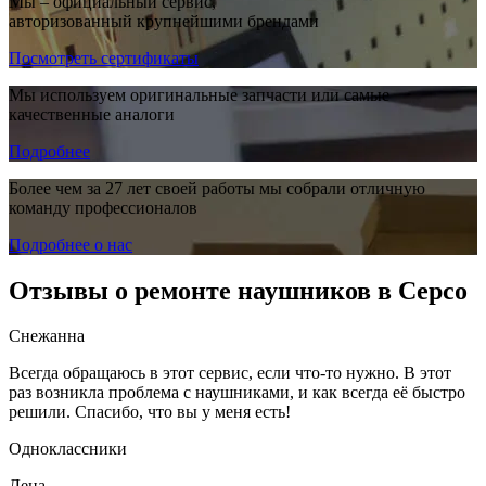
Мы – официальный сервис,
авторизованный крупнейшими брендами
Посмотреть сертификаты
Мы используем оригинальные запчасти или самые
качественные аналоги
Подробнее
Более чем за 27 лет своей работы мы собрали отличную
команду профессионалов
Подробнее о нас
Отзывы о ремонте наушников в Серсо
Снежанна
Всегда обращаюсь в этот сервис, если что-то нужно. В этот
раз возникла проблема с наушниками, и как всегда её быстро
решили. Спасибо, что вы у меня есть!
Одноклассники
Лена