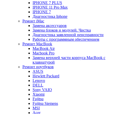
IPHONE 7 PLUS
IPHONE 11 Pro Max
IPHONE 7
Диагностика Iphone
Ремонт iMac
Замена аксессуаров
Замена блоков и модулей. Чистка
Диагностика заявленной неисправности
Работы с программным обеспечением
Ремонт MacBook
MacBook Air
Macbook Pro
Замена верхней части корпуса MacBook с
клавиатурой
Ремонт ноутбуков
ASUS
Hewlett Packard
Lenovo
DELL
Sony VAIO
Xiaomi
Fujitsu
Fujitsu Siemens
MSI
Acer