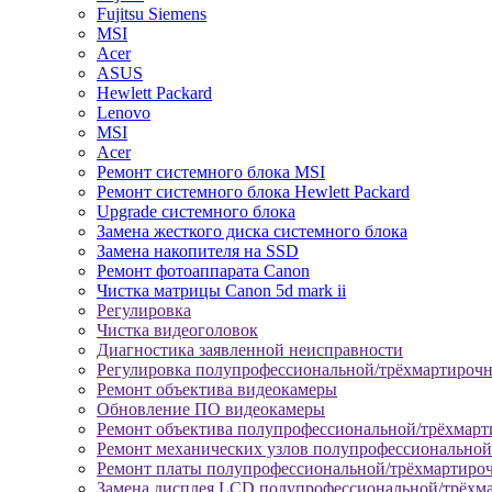
Fujitsu Siemens
MSI
Acer
ASUS
Hewlett Packard
Lenovo
MSI
Acer
Ремонт системного блока MSI
Ремонт системного блока Hewlett Packard
Upgrade системного блока
Замена жесткого диска системного блока
Замена накопителя на SSD
Ремонт фотоаппарата Canon
Чистка матрицы Canon 5d mark ii
Регулировка
Чистка видеоголовок
Диагностика заявленной неисправности
Регулировка полупрофессиональной/трёхмартироч
Ремонт объектива видеокамеры
Обновление ПО видеокамеры
Ремонт объектива полупрофессиональной/трёхмар
Ремонт механических узлов полупрофессионально
Ремонт платы полупрофессиональной/трёхмартиро
Замена дисплея LCD полупрофессиональной/трёхм