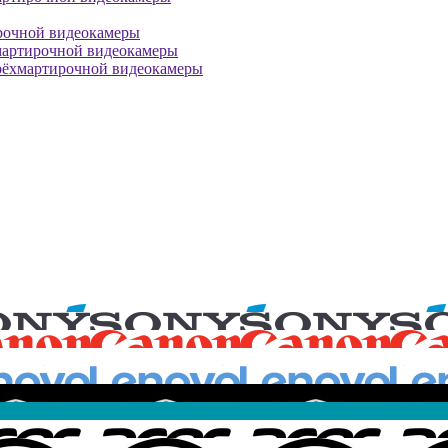
рочной видеокамеры
мартирочной видеокамеры
рёхмартирочной видеокамеры