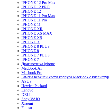
IPHONE 12 Pro Max
IPHONE 12 PRO
IPHONE 12
IPHONE 11 Pro Max
IPHONE 11 Pro
IPHONE 11
IPHONE XR
IPHONE XS MAX
IPHONE XS
IPHONE X
IPHONE 8 PLUS
IPHONE 8
IPHONE 7 PLUS
IPHONE 7
Диагностика Iphone
MacBook Air
Macbook Pro
Замена верхней части корпуса MacBook с клавиату
ASUS
Hewlett Packard
Lenovo
DELL
Sony VAIO
Xiaomi
Fujitsu