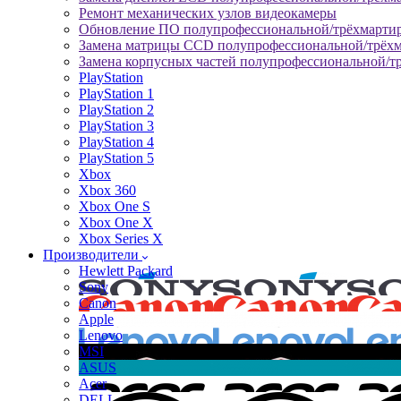
Ремонт механических узлов видеокамеры
Обновление ПО полупрофессиональной/трёхмарти
Замена матрицы CCD полупрофессиональной/трёх
Замена корпусных частей полупрофессиональной/т
PlayStation
PlayStation 1
PlayStation 2
PlayStation 3
PlayStation 4
PlayStation 5
Xbox
Xbox 360
Xbox One S
Xbox One X
Xbox Series X
Производители
Hewlett Packard
Sony
Canon
Apple
Lenovo
MSI
ASUS
Acer
DELL