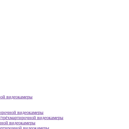
ной видеокамеры
тирочной видеокамеры
й/трёхмартирочной видеокамеры
чной видеокамеры
артирочной видеокамеры