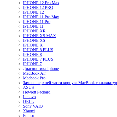
IPHONE 12 Pro Max
IPHONE 12 PRO
IPHONE 12
IPHONE 11 Pro Max
IPHONE 11 Pro
IPHONE 11
IPHONE XR
IPHONE XS MAX
IPHONE XS
IPHONE X
IPHONE 8 PLUS
IPHONE 8
IPHONE 7 PLUS
IPHONE 7
Диагностика Iphone
MacBook Air
Macbook Pro
Замена верхней части корпуса MacBook с клавиату
ASUS
Hewlett Packard
Lenovo
DELL
Sony VAIO
Xiaomi
Fujitsu