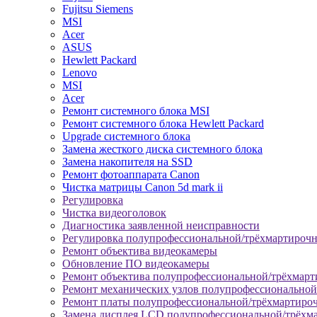
Fujitsu Siemens
MSI
Acer
ASUS
Hewlett Packard
Lenovo
MSI
Acer
Ремонт системного блока MSI
Ремонт системного блока Hewlett Packard
Upgrade системного блока
Замена жесткого диска системного блока
Замена накопителя на SSD
Ремонт фотоаппарата Canon
Чистка матрицы Canon 5d mark ii
Регулировка
Чистка видеоголовок
Диагностика заявленной неисправности
Регулировка полупрофессиональной/трёхмартироч
Ремонт объектива видеокамеры
Обновление ПО видеокамеры
Ремонт объектива полупрофессиональной/трёхмар
Ремонт механических узлов полупрофессионально
Ремонт платы полупрофессиональной/трёхмартиро
Замена дисплея LCD полупрофессиональной/трёхм