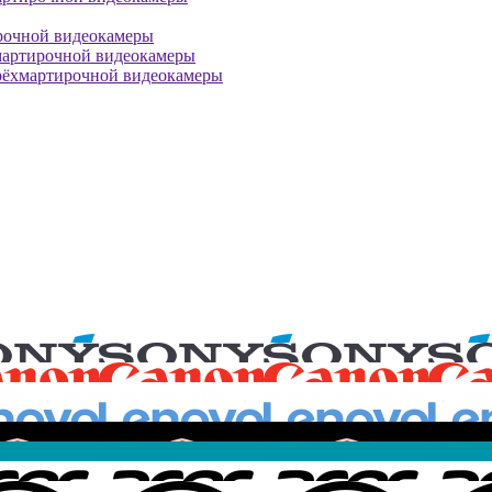
рочной видеокамеры
мартирочной видеокамеры
рёхмартирочной видеокамеры