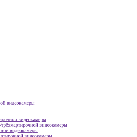
ной видеокамеры
тирочной видеокамеры
й/трёхмартирочной видеокамеры
чной видеокамеры
артирочной видеокамеры