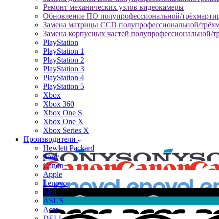
Ремонт механических узлов видеокамеры
Обновление ПО полупрофессиональной/трёхмарти
Замена матрицы CCD полупрофессиональной/трёх
Замена корпусных частей полупрофессиональной/т
PlayStation
PlayStation 1
PlayStation 2
PlayStation 3
PlayStation 4
PlayStation 5
Xbox
Xbox 360
Xbox One S
Xbox One X
Xbox Series X
Производители
Hewlett Packard
Sony
Canon
Apple
Lenovo
MSI
ASUS
Acer
DELL