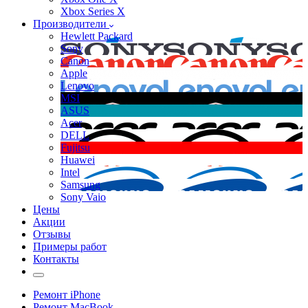
Xbox Series X
Производители
Hewlett Packard
Sony
Canon
Apple
Lenovo
MSI
ASUS
Acer
DELL
Fujitsu
Huawei
Intel
Samsung
Sony Vaio
Цены
Акции
Отзывы
Примеры работ
Контакты
Ремонт iPhone
Ремонт MacBook