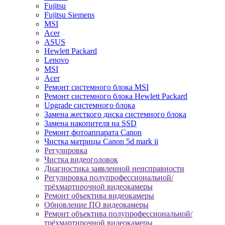
Fujitsu
Fujitsu Siemens
MSI
Acer
ASUS
Hewlett Packard
Lenovo
MSI
Acer
Ремонт системного блока MSI
Ремонт системного блока Hewlett Packard
Upgrade системного блока
Замена жесткого диска системного блока
Замена накопителя на SSD
Ремонт фотоаппарата Canon
Чистка матрицы Canon 5d mark ii
Регулировка
Чистка видеоголовок
Диагностика заявленной неисправности
Регулировка полупрофессиональной/
трёхмартирочной видеокамеры
Ремонт объектива видеокамеры
Обновление ПО видеокамеры
Ремонт объектива полупрофессиональной/
трёхмартирочной видеокамеры