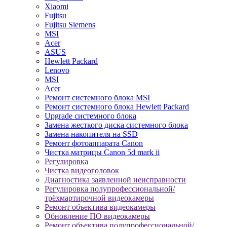
Xiaomi
Fujitsu
Fujitsu Siemens
MSI
Acer
ASUS
Hewlett Packard
Lenovo
MSI
Acer
Ремонт системного блока MSI
Ремонт системного блока Hewlett Packard
Upgrade системного блока
Замена жесткого диска системного блока
Замена накопителя на SSD
Ремонт фотоаппарата Canon
Чистка матрицы Canon 5d mark ii
Регулировка
Чистка видеоголовок
Диагностика заявленной неисправности
Регулировка полупрофессиональной/
трёхмартирочной видеокамеры
Ремонт объектива видеокамеры
Обновление ПО видеокамеры
Ремонт объектива полупрофессиональной/