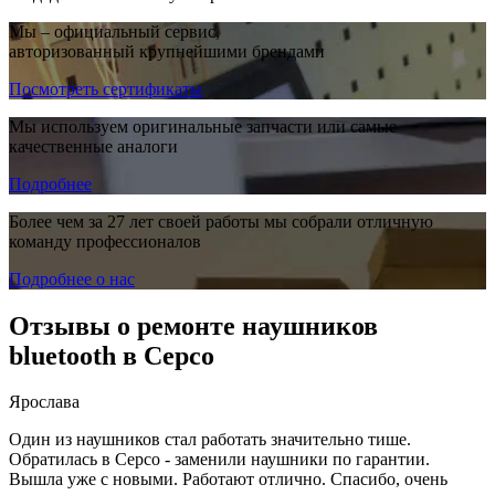
Мы – официальный сервис,
авторизованный крупнейшими брендами
Посмотреть сертификаты
Мы используем оригинальные запчасти или самые
качественные аналоги
Подробнее
Более чем за 27 лет своей работы мы собрали отличную
команду профессионалов
Подробнее о нас
Отзывы о ремонте наушников
bluetooth в Серсо
Ярослава
Один из наушников стал работать значительно тише.
Обратилась в Серсо - заменили наушники по гарантии.
Вышла уже с новыми. Работают отлично. Спасибо, очень