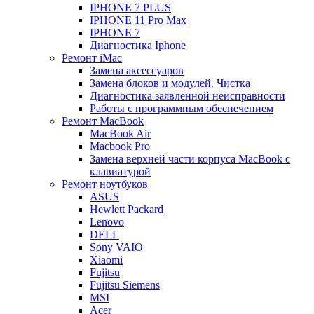
IPHONE 7 PLUS
IPHONE 11 Pro Max
IPHONE 7
Диагностика Iphone
Ремонт iMac
Замена аксессуаров
Замена блоков и модулей. Чистка
Диагностика заявленной неисправности
Работы с программным обеспечением
Ремонт MacBook
MacBook Air
Macbook Pro
Замена верхней части корпуса MacBook с
клавиатурой
Ремонт ноутбуков
ASUS
Hewlett Packard
Lenovo
DELL
Sony VAIO
Xiaomi
Fujitsu
Fujitsu Siemens
MSI
Acer