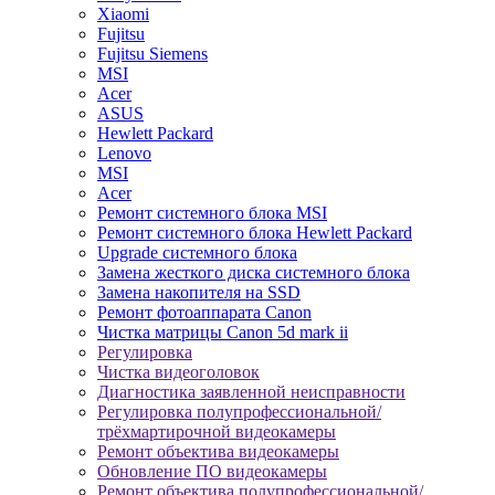
Xiaomi
Fujitsu
Fujitsu Siemens
MSI
Acer
ASUS
Hewlett Packard
Lenovo
MSI
Acer
Ремонт системного блока MSI
Ремонт системного блока Hewlett Packard
Upgrade системного блока
Замена жесткого диска системного блока
Замена накопителя на SSD
Ремонт фотоаппарата Canon
Чистка матрицы Canon 5d mark ii
Регулировка
Чистка видеоголовок
Диагностика заявленной неисправности
Регулировка полупрофессиональной/
трёхмартирочной видеокамеры
Ремонт объектива видеокамеры
Обновление ПО видеокамеры
Ремонт объектива полупрофессиональной/