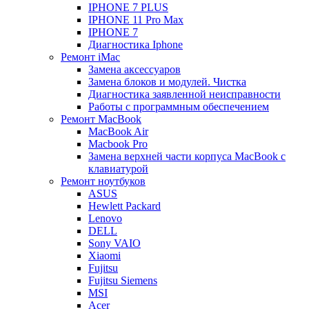
IPHONE 7 PLUS
IPHONE 11 Pro Max
IPHONE 7
Диагностика Iphone
Ремонт iMac
Замена аксессуаров
Замена блоков и модулей. Чистка
Диагностика заявленной неисправности
Работы с программным обеспечением
Ремонт MacBook
MacBook Air
Macbook Pro
Замена верхней части корпуса MacBook с
клавиатурой
Ремонт ноутбуков
ASUS
Hewlett Packard
Lenovo
DELL
Sony VAIO
Xiaomi
Fujitsu
Fujitsu Siemens
MSI
Acer