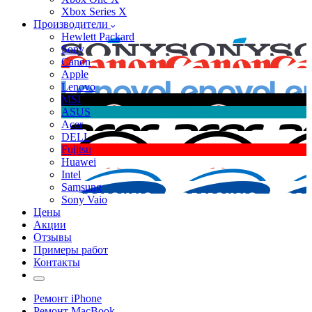
Xbox Series X
Производители
Hewlett Packard
Sony
Canon
Apple
Lenovo
MSI
ASUS
Acer
DELL
Fujitsu
Huawei
Intel
Samsung
Sony Vaio
Цены
Акции
Отзывы
Примеры работ
Контакты
Ремонт iPhone
Ремонт MacBook