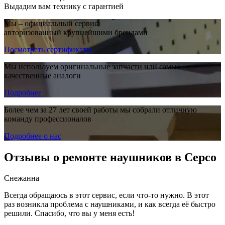
Выдадим вам технику с гарантией
Мы – официальный сервис,
авторизованный крупнейшими брендами
Посмотреть сертификаты
Мы используем оригинальные запчасти или самые
качественные аналоги
Подробнее
Более чем за 27 лет своей работы мы собрали отличную
команду профессионалов
Подробнее о нас
Отзывы о ремонте наушников в Серсо
Снежанна
Всегда обращаюсь в этот сервис, если что-то нужно. В этот
раз возникла проблема с наушниками, и как всегда её быстро
решили. Спасибо, что вы у меня есть!