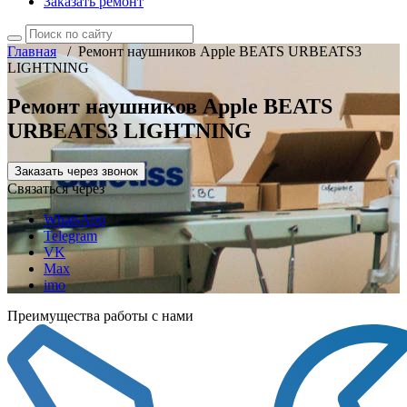
Заказать ремонт
Главная
/
Ремонт наушников Apple BEATS URBEATS3
LIGHTNING
Ремонт наушников Apple BEATS
URBEATS3 LIGHTNING
Заказать через звонок
Связаться через
WhatsApp
Telegram
VK
Max
imo
Преимущества работы с нами