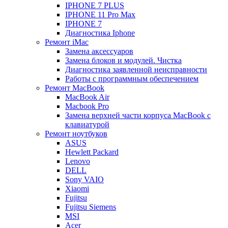
IPHONE 7 PLUS
IPHONE 11 Pro Max
IPHONE 7
Диагностика Iphone
Ремонт iMac
Замена аксессуаров
Замена блоков и модулей. Чистка
Диагностика заявленной неисправности
Работы с программным обеспечением
Ремонт MacBook
MacBook Air
Macbook Pro
Замена верхней части корпуса MacBook с
клавиатурой
Ремонт ноутбуков
ASUS
Hewlett Packard
Lenovo
DELL
Sony VAIO
Xiaomi
Fujitsu
Fujitsu Siemens
MSI
Acer