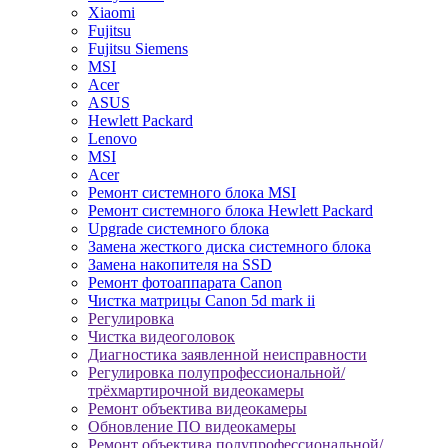
Xiaomi
Fujitsu
Fujitsu Siemens
MSI
Acer
ASUS
Hewlett Packard
Lenovo
MSI
Acer
Ремонт системного блока MSI
Ремонт системного блока Hewlett Packard
Upgrade системного блока
Замена жесткого диска системного блока
Замена накопителя на SSD
Ремонт фотоаппарата Canon
Чистка матрицы Canon 5d mark ii
Регулировка
Чистка видеоголовок
Диагностика заявленной неисправности
Регулировка полупрофессиональной/
трёхмартирочной видеокамеры
Ремонт объектива видеокамеры
Обновление ПО видеокамеры
Ремонт объектива полупрофессиональной/