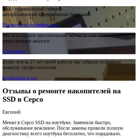
Мы – официальный сервис,
авторизованный крупнейшими брендами
Посмотреть сертификаты
Мы используем оригинальные запчасти или самые
качественные аналоги
Подробнее
Более чем за 27 лет своей работы мы собрали отличную
команду профессионалов
Подробнее о нас
Отзывы о ремонте накопителей на
SSD в Серсо
Евгений
Менял в Серсо SSD на ноутбуке. Заменили быстро,
обслуживание вежливое. После замены провели полную
диагностику всего ноутбука бесплатно, что порадовало.