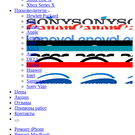
Xbox Series X
Производители
Hewlett Packard
Sony
Canon
Apple
Lenovo
MSI
ASUS
Acer
DELL
Fujitsu
Huawei
Intel
Samsung
Sony Vaio
Цены
Акции
Отзывы
Примеры работ
Контакты
Ремонт iPhone
Ремонт MacBook