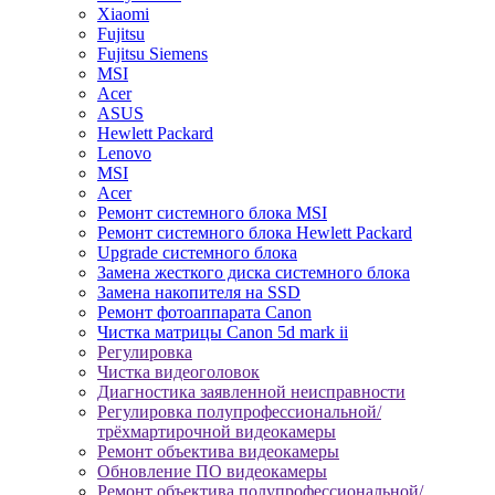
Xiaomi
Fujitsu
Fujitsu Siemens
MSI
Acer
ASUS
Hewlett Packard
Lenovo
MSI
Acer
Ремонт системного блока MSI
Ремонт системного блока Hewlett Packard
Upgrade системного блока
Замена жесткого диска системного блока
Замена накопителя на SSD
Ремонт фотоаппарата Canon
Чистка матрицы Canon 5d mark ii
Регулировка
Чистка видеоголовок
Диагностика заявленной неисправности
Регулировка полупрофессиональной/
трёхмартирочной видеокамеры
Ремонт объектива видеокамеры
Обновление ПО видеокамеры
Ремонт объектива полупрофессиональной/