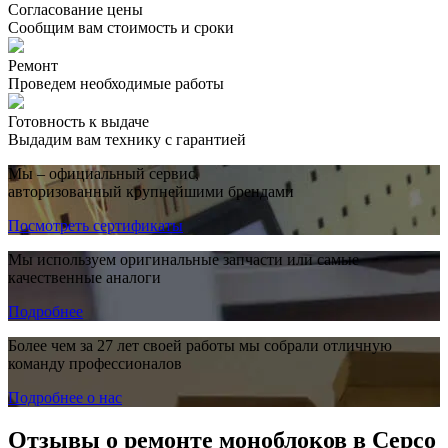
Согласование цены
Сообщим вам стоимость и сроки
Ремонт
Проведем необходимые работы
Готовность к выдаче
Выдадим вам технику с гарантией
Мы – официальный сервис,
авторизованный крупнейшими брендами
Посмотреть сертификаты
Мы используем оригинальные запчасти или самые
качественные аналоги
Подробнее
Более чем за 27 лет своей работы мы собрали отличную
команду профессионалов
Подробнее о нас
Отзывы о ремонте моноблоков в Серсо