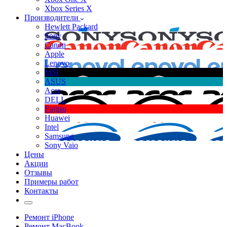
Xbox Series X
Производители
Hewlett Packard
Sony
Canon
Apple
Lenovo
MSI
ASUS
Acer
DELL
Fujitsu
Huawei
Intel
Samsung
Sony Vaio
Цены
Акции
Отзывы
Примеры работ
Контакты
Ремонт iPhone
Ремонт MacBook