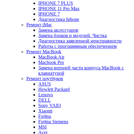
IPHONE 7 PLUS
IPHONE 11 Pro Max
IPHONE 7
Диагностика Iphone
Ремонт iMac
Замена аксессуаров
Замена блоков и модулей. Чистка
Диагностика заявленной неисправности
Работы с программным обеспечением
Ремонт MacBook
MacBook Air
Macbook Pro
Замена верхней части корпуса MacBook с
клавиатурой
Ремонт ноутбуков
ASUS
Hewlett Packard
Lenovo
DELL
Sony VAIO
Xiaomi
Fujitsu
Fujitsu Siemens
MSI
Acer