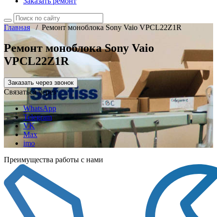
Заказать ремонт
Главная
/
Ремонт моноблока Sony Vaio VPCL22Z1R
Ремонт моноблока Sony Vaio
VPCL22Z1R
Заказать через звонок
Связаться через
WhatsApp
Telegram
VK
Max
imo
Преимущества работы с нами