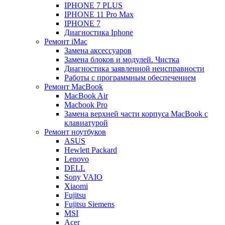
IPHONE 7 PLUS
IPHONE 11 Pro Max
IPHONE 7
Диагностика Iphone
Ремонт iMac
Замена аксессуаров
Замена блоков и модулей. Чистка
Диагностика заявленной неисправности
Работы с программным обеспечением
Ремонт MacBook
MacBook Air
Macbook Pro
Замена верхней части корпуса MacBook с
клавиатурой
Ремонт ноутбуков
ASUS
Hewlett Packard
Lenovo
DELL
Sony VAIO
Xiaomi
Fujitsu
Fujitsu Siemens
MSI
Acer