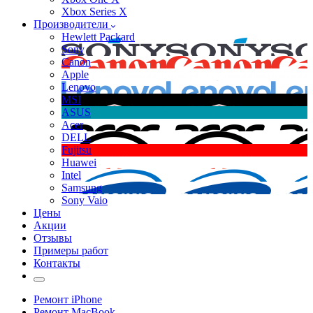
Xbox Series X
Производители
Hewlett Packard
Sony
Canon
Apple
Lenovo
MSI
ASUS
Acer
DELL
Fujitsu
Huawei
Intel
Samsung
Sony Vaio
Цены
Акции
Отзывы
Примеры работ
Контакты
Ремонт iPhone
Ремонт MacBook