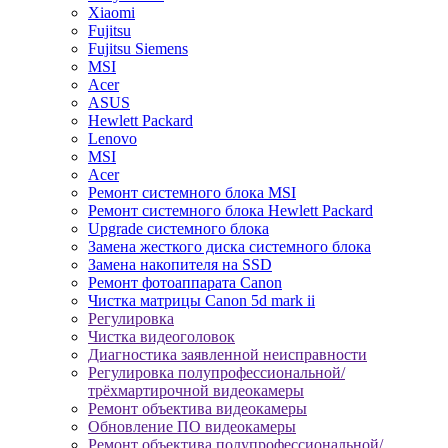
Xiaomi
Fujitsu
Fujitsu Siemens
MSI
Acer
ASUS
Hewlett Packard
Lenovo
MSI
Acer
Ремонт системного блока MSI
Ремонт системного блока Hewlett Packard
Upgrade системного блока
Замена жесткого диска системного блока
Замена накопителя на SSD
Ремонт фотоаппарата Canon
Чистка матрицы Canon 5d mark ii
Регулировка
Чистка видеоголовок
Диагностика заявленной неисправности
Регулировка полупрофессиональной/
трёхмартирочной видеокамеры
Ремонт объектива видеокамеры
Обновление ПО видеокамеры
Ремонт объектива полупрофессиональной/