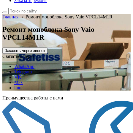
Заказать ремонт
Главная
/
Ремонт моноблока Sony Vaio VPCL14M1R
Ремонт моноблока Sony Vaio
VPCL14M1R
Заказать через звонок
Связаться через
WhatsApp
Telegram
VK
Max
imo
Преимущества работы с нами