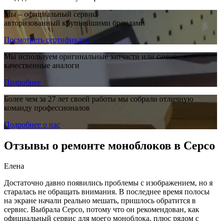
Мы – официальный сервис,
авторизованный крупнейшими брендами
Посмотреть сертификаты
Мы используем оригинальные запчасти или самые
качественные аналоги
Подробнее
Более чем за 27 лет своей работы мы собрали отличную
команду профессионалов
Подробнее о нас
Отзывы о ремонте моноблоков в Серсо
Елена
Достаточно давно появились проблемы с изображением, но я
старалась не обращать внимания. В последнее время полосы
на экране начали реально мешать, пришлось обратится в
сервис. Выбрала Серсо, потому что он рекомендован, как
официальный сервис для моего моноблока, плюс рядом с