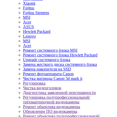
Xiaomi
Fujitsu
Fujitsu Siemens
MSI
Acer
ASUS
Hewlett Packard
Lenovo
MSI
Acer
Ремонт системного блока MSI
Ремонт системного блока Hewlett Packard
Upgrade системного блока
Замена жесткого диска системного блока
Замена накопителя на SSD
Ремонт фотоаппарата Canon
Чистка матрицы Canon 5d mark ii
Регулировка
Чистка видеоголовок
Диагностика заявленной неисправности
Регулировка полупрофессиональной/
трёхмартирочной видеокамеры
Ремонт объектива видеокамеры
Обновление ПО видеокамеры
Ремонт объектива полупрофессиональной/