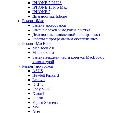
IPHONE 7 PLUS
IPHONE 11 Pro Max
IPHONE 7
Диагностика Iphone
Ремонт iMac
Замена аксессуаров
Замена блоков и модулей. Чистка
Диагностика заявленной неисправности
Работы с программным обеспечением
Ремонт MacBook
MacBook Air
Macbook Pro
Замена верхней части корпуса MacBook с
клавиатурой
Ремонт ноутбуков
ASUS
Hewlett Packard
Lenovo
DELL
Sony VAIO
Xiaomi
Fujitsu
Fujitsu Siemens
MSI
Acer