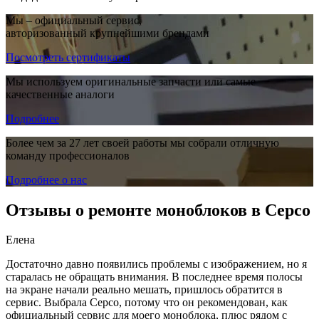
Мы – официальный сервис,
авторизованный крупнейшими брендами
Посмотреть сертификаты
Мы используем оригинальные запчасти или самые
качественные аналоги
Подробнее
Более чем за 27 лет своей работы мы собрали отличную
команду профессионалов
Подробнее о нас
Отзывы о ремонте моноблоков в Серсо
Елена
Достаточно давно появились проблемы с изображением, но я
старалась не обращать внимания. В последнее время полосы
на экране начали реально мешать, пришлось обратится в
сервис. Выбрала Серсо, потому что он рекомендован, как
официальный сервис для моего моноблока, плюс рядом с