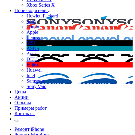
Xbox Series X
Производители
Hewlett Packard
Sony
Canon
Apple
Lenovo
MSI
ASUS
Acer
DELL
Fujitsu
Huawei
Intel
Samsung
Sony Vaio
Цены
Акции
Отзывы
Примеры работ
Контакты
Ремонт iPhone
Ремонт MacBook