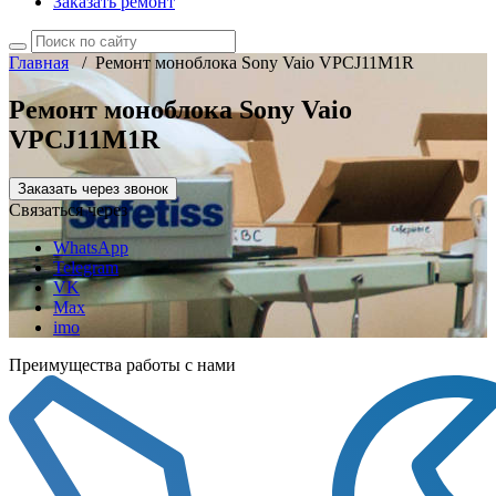
Заказать ремонт
Главная
/
Ремонт моноблока Sony Vaio VPCJ11M1R
Ремонт моноблока Sony Vaio
VPCJ11M1R
Заказать через звонок
Связаться через
WhatsApp
Telegram
VK
Max
imo
Преимущества работы с нами