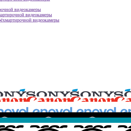
рочной видеокамеры
мартирочной видеокамеры
рёхмартирочной видеокамеры