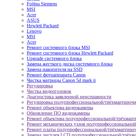
Fujitsu Siemens
MSI
Acer
ASUS
Hewlett Packard
Lenovo
MSI
Acer
Ремонт системного блока MSI
Ремонт системного блока Hewlett Packard
Upgrade системного блока
Замена жесткого диска системного блока
Замена накопителя на SSD
Ремонт фотоаппарата Canon
Чистка матрицы Canon 5d mark ii
Регулировка
Чистка видеоголовок
Диагностика заявленной неисправности
Регулировка полупрофессиональной/трёхмартироч
Ремонт объектива видеокамеры
Обновление ПО видеокамеры
Ремонт объектива полупрофессиональной/трёхмар
Ремонт механических узлов полупрофессионально
Ремонт платы полупрофессиональной/трёхмартиро
Замена дисплея LCD полупрофессиональной/трёхм