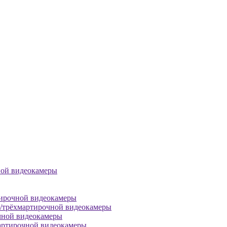
ной видеокамеры
тирочной видеокамеры
й/трёхмартирочной видеокамеры
чной видеокамеры
артирочной видеокамеры