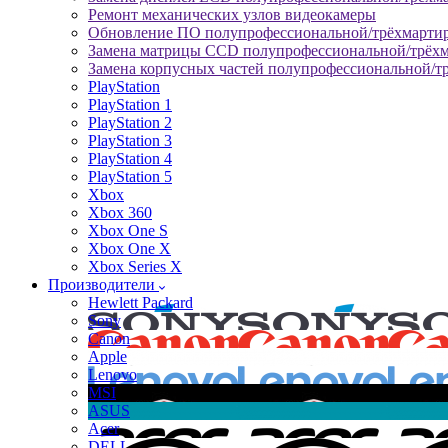
Ремонт механических узлов видеокамеры
Обновление ПО полупрофессиональной/трёхмарти
Замена матрицы CCD полупрофессиональной/трёх
Замена корпусных частей полупрофессиональной/т
PlayStation
PlayStation 1
PlayStation 2
PlayStation 3
PlayStation 4
PlayStation 5
Xbox
Xbox 360
Xbox One S
Xbox One X
Xbox Series X
Производители
Hewlett Packard
Sony
Canon
Apple
Lenovo
MSI
ASUS
Acer
DELL