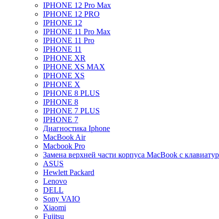
IPHONE 12 Pro Max
IPHONE 12 PRO
IPHONE 12
IPHONE 11 Pro Max
IPHONE 11 Pro
IPHONE 11
IPHONE XR
IPHONE XS MAX
IPHONE XS
IPHONE X
IPHONE 8 PLUS
IPHONE 8
IPHONE 7 PLUS
IPHONE 7
Диагностика Iphone
MacBook Air
Macbook Pro
Замена верхней части корпуса MacBook с клавиату
ASUS
Hewlett Packard
Lenovo
DELL
Sony VAIO
Xiaomi
Fujitsu