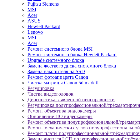
Fujitsu Siemens
MSI
Acer
ASUS
Hewlett Packard
Lenovo
MSI
Acer
Ремонт системного блока MSI
Ремонт системного блока Hewlett Packard
Upgrade системного блока
Замена жесткого диска системного блока
Замена накопителя на SSD
Ремонт фотоаппарата Canon
Чистка матрицы Canon 5d mark ii
Регулировка
Чистка видеоголовок
Диагностика заявленной неисправности
Регулировка полупрофессиональной/трёхмартироч
Ремонт объектива видеокамеры
Обновление ПО видеокамеры
Ремонт объектива полупрофессиональной/трёхмар
Ремонт механических узлов полупрофессионально
Ремонт платы полупрофессиональной/трёхмартиро
Замена дисплея LCD полупрофессиональной/трёхм