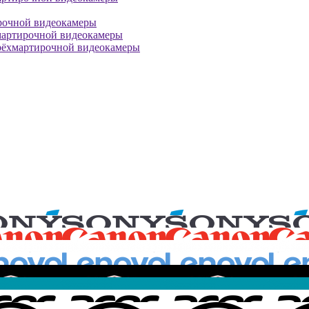
рочной видеокамеры
мартирочной видеокамеры
рёхмартирочной видеокамеры