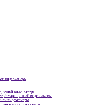
ной видеокамеры
тирочной видеокамеры
й/трёхмартирочной видеокамеры
чной видеокамеры
артирочной видеокамеры