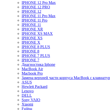
IPHONE 12 Pro Max
IPHONE 12 PRO
IPHONE 12
IPHONE 11 Pro Max
IPHONE 11 Pro
IPHONE 11
IPHONE XR
IPHONE XS MAX
IPHONE XS
IPHONE X
IPHONE 8 PLUS
IPHONE 8
IPHONE 7 PLUS
IPHONE 7
Диагностика Iphone
MacBook Air
Macbook Pro
Замена верхней части корпуса MacBook с клавиату
ASUS
Hewlett Packard
Lenovo
DELL
Sony VAIO
Xiaomi
Fujitsu