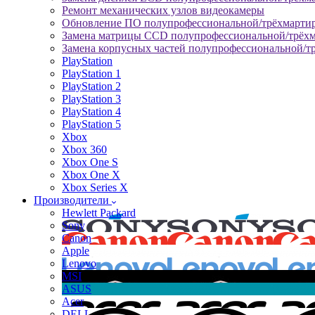
Ремонт механических узлов видеокамеры
Обновление ПО полупрофессиональной/трёхмарти
Замена матрицы CCD полупрофессиональной/трёх
Замена корпусных частей полупрофессиональной/т
PlayStation
PlayStation 1
PlayStation 2
PlayStation 3
PlayStation 4
PlayStation 5
Xbox
Xbox 360
Xbox One S
Xbox One X
Xbox Series X
Производители
Hewlett Packard
Sony
Canon
Apple
Lenovo
MSI
ASUS
Acer
DELL