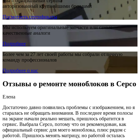
Мы – официальный сервис,
авторизованный крупнейшими брендами
Посмотреть сертификаты
Мы используем оригинальные запчасти или самые
качественные аналоги
Подробнее
Более чем за 27 лет своей работы мы собрали отличную
команду профессионалов
Подробнее о нас
Отзывы о ремонте моноблоков в Серсо
Елена
Достаточно давно появились проблемы с изображением, но я
старалась не обращать внимания. В последнее время полосы
на экране начали реально мешать, пришлось обратится в
сервис. Выбрала Серсо, потому что он рекомендован, как
официальный сервис для моего моноблока, плюс рядом с
работой. Пришлось менять матрицу, но работой осталась