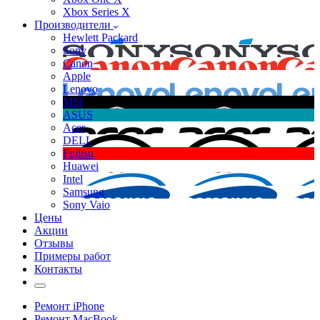
Xbox Series X
Производители
Hewlett Packard
Sony
Canon
Apple
Lenovo
MSI
ASUS
Acer
DELL
Fujitsu
Huawei
Intel
Samsung
Sony Vaio
Цены
Акции
Отзывы
Примеры работ
Контакты
Ремонт iPhone
Ремонт MacBook