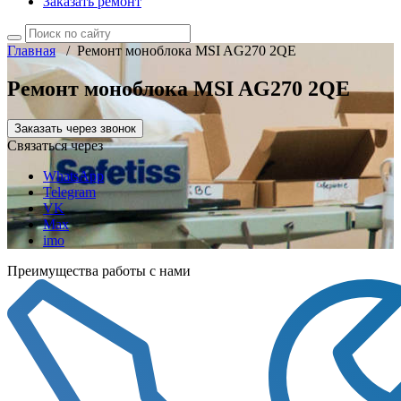
Заказать ремонт
Главная
/
Ремонт моноблока MSI AG270 2QE
Ремонт моноблока MSI AG270 2QE
Заказать через звонок
Связаться через
WhatsApp
Telegram
VK
Max
imo
Преимущества работы с нами