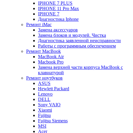
IPHONE 7 PLUS
IPHONE 11 Pro Max
IPHONE 7
Диагностика Iphone
Ремонт iMac
Замена аксессуаров
Замена блоков и модулей. Чистка
Диагностика заявленной неисправности
Работы с программным обеспечением
Ремонт MacBook
MacBook Air
Macbook Pro
Замена верхней части корпуса MacBook с
клавиатурой
Ремонт ноутбуков
ASUS
Hewlett Packard
Lenovo
DELL
Sony VAIO
Xiaomi
Fujitsu
Fujitsu Siemens
MSI
Acer