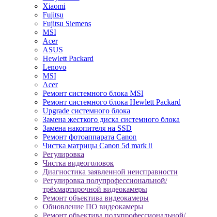
Xiaomi
Fujitsu
Fujitsu Siemens
MSI
Acer
ASUS
Hewlett Packard
Lenovo
MSI
Acer
Ремонт системного блока MSI
Ремонт системного блока Hewlett Packard
Upgrade системного блока
Замена жесткого диска системного блока
Замена накопителя на SSD
Ремонт фотоаппарата Canon
Чистка матрицы Canon 5d mark ii
Регулировка
Чистка видеоголовок
Диагностика заявленной неисправности
Регулировка полупрофессиональной/
трёхмартирочной видеокамеры
Ремонт объектива видеокамеры
Обновление ПО видеокамеры
Ремонт объектива полупрофессиональной/