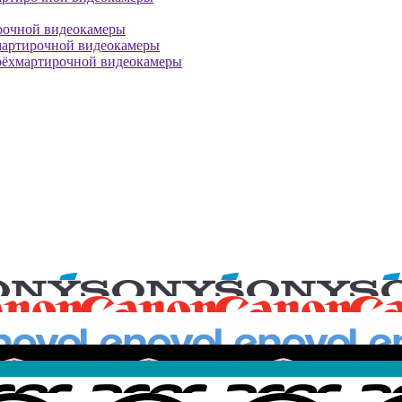
рочной видеокамеры
мартирочной видеокамеры
рёхмартирочной видеокамеры