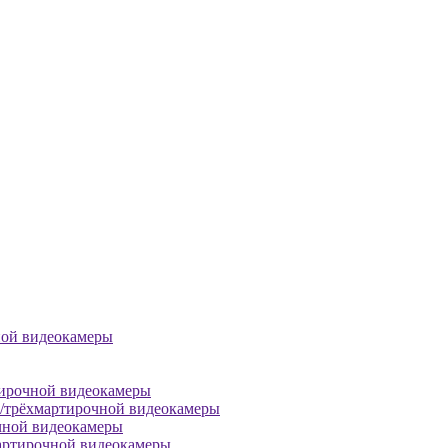
ной видеокамеры
тирочной видеокамеры
й/трёхмартирочной видеокамеры
чной видеокамеры
артирочной видеокамеры