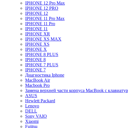
IPHONE 12 Pro Max
IPHONE 12 PRO
IPHONE 12
IPHONE 11 Pro Max
IPHONE 11 Pro
IPHONE 11
IPHONE XR
IPHONE XS MAX
IPHONE XS
IPHONE X
IPHONE 8 PLUS
IPHONE 8
IPHONE 7 PLUS
IPHONE 7
Диагностика Iphone
MacBook Air
Macbook Pro
Замена верхней части корпуса MacBook с клавиату
ASUS
Hewlett Packard
Lenovo
DELL
Sony VAIO
Xiaomi
Fujitsu