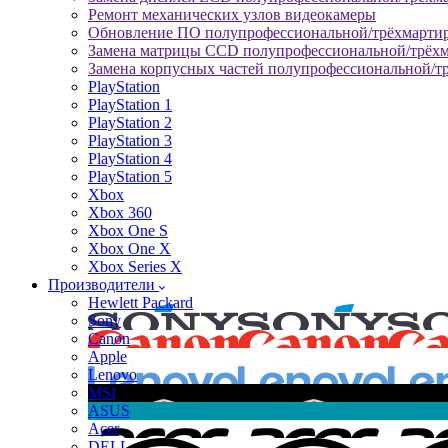
Ремонт механических узлов видеокамеры
Обновление ПО полупрофессиональной/трёхмарти
Замена матрицы CCD полупрофессиональной/трёх
Замена корпусных частей полупрофессиональной/т
PlayStation
PlayStation 1
PlayStation 2
PlayStation 3
PlayStation 4
PlayStation 5
Xbox
Xbox 360
Xbox One S
Xbox One X
Xbox Series X
Производители
Hewlett Packard
Sony
Canon
Apple
Lenovo
MSI
ASUS
Acer
DELL