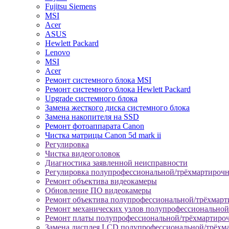
Fujitsu Siemens
MSI
Acer
ASUS
Hewlett Packard
Lenovo
MSI
Acer
Ремонт системного блока MSI
Ремонт системного блока Hewlett Packard
Upgrade системного блока
Замена жесткого диска системного блока
Замена накопителя на SSD
Ремонт фотоаппарата Canon
Чистка матрицы Canon 5d mark ii
Регулировка
Чистка видеоголовок
Диагностика заявленной неисправности
Регулировка полупрофессиональной/трёхмартироч
Ремонт объектива видеокамеры
Обновление ПО видеокамеры
Ремонт объектива полупрофессиональной/трёхмар
Ремонт механических узлов полупрофессионально
Ремонт платы полупрофессиональной/трёхмартиро
Замена дисплея LCD полупрофессиональной/трёхм