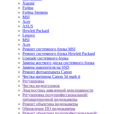
Xiaomi
Fujitsu
Fujitsu Siemens
MSI
Acer
ASUS
Hewlett Packard
Lenovo
MSI
Acer
Ремонт системного блока MSI
Ремонт системного блока Hewlett Packard
Upgrade системного блока
Замена жесткого диска системного блока
Замена накопителя на SSD
Ремонт фотоаппарата Canon
Чистка матрицы Canon 5d mark ii
Регулировка
Чистка видеоголовок
Диагностика заявленной неисправности
Регулировка полупрофессиональной/
трёхмартирочной видеокамеры
Ремонт объектива видеокамеры
Обновление ПО видеокамеры
Ремонт объектива полупрофессиональной/