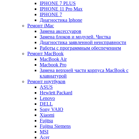
IPHONE 7 PLUS
IPHONE 11 Pro Max
IPHONE 7
Диагностика Iphone
Ремонт iMac
Замена аксессуаров
Замена блоков и модулей. Чистка
Диагностика заявленной неисправности
Работы с программным обеспечением
Ремонт MacBook
MacBook Air
Macbook Pro
Замена верхней части корпуса MacBook с
клавиатурой
Ремонт ноутбуков
ASUS
Hewlett Packard
Lenovo
DELL
Sony VAIO
Xiaomi
Fujitsu
Fujitsu Siemens
MSI
Acer