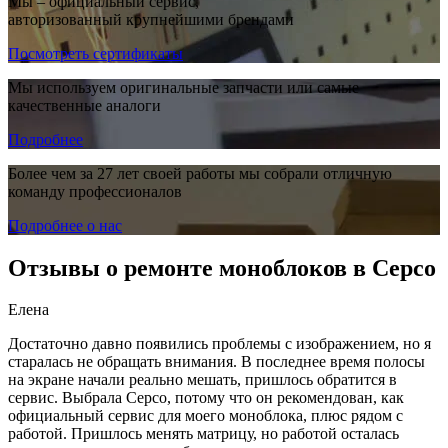
Мы – официальный сервис,
авторизованный крупнейшими брендами
Посмотреть сертификаты
Мы используем оригинальные запчасти или самые
качественные аналоги
Подробнее
Более чем за 27 лет своей работы мы собрали отличную
команду профессионалов
Подробнее о нас
Отзывы о ремонте моноблоков в Серсо
Елена
Достаточно давно появились проблемы с изображением, но я
старалась не обращать внимания. В последнее время полосы
на экране начали реально мешать, пришлось обратится в
сервис. Выбрала Серсо, потому что он рекомендован, как
официальный сервис для моего моноблока, плюс рядом с
работой. Пришлось менять матрицу, но работой осталась