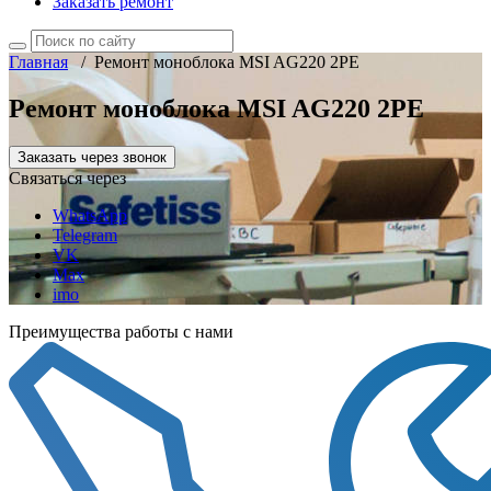
Заказать ремонт
Главная
/
Ремонт моноблока MSI AG220 2PE
Ремонт моноблока MSI AG220 2PE
Заказать через звонок
Связаться через
WhatsApp
Telegram
VK
Max
imo
Преимущества работы с нами