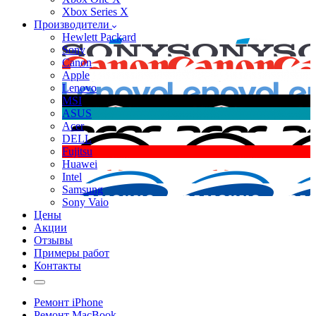
Xbox Series X
Производители
Hewlett Packard
Sony
Canon
Apple
Lenovo
MSI
ASUS
Acer
DELL
Fujitsu
Huawei
Intel
Samsung
Sony Vaio
Цены
Акции
Отзывы
Примеры работ
Контакты
Ремонт iPhone
Ремонт MacBook