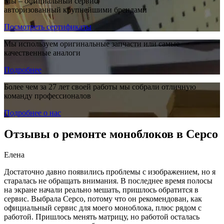
Мы – официальный сервис,
авторизованный крупнейшими брендами
Посмотреть сертификаты
Мы используем оригинальные запчасти или самые
качественные аналоги
Подробнее
Более чем за 27 лет своей работы мы собрали отличную
команду профессионалов
Подробнее о нас
Отзывы о ремонте моноблоков в Серсо
Елена
Достаточно давно появились проблемы с изображением, но я
старалась не обращать внимания. В последнее время полосы
на экране начали реально мешать, пришлось обратится в
сервис. Выбрала Серсо, потому что он рекомендован, как
официальный сервис для моего моноблока, плюс рядом с
работой. Пришлось менять матрицу, но работой осталась