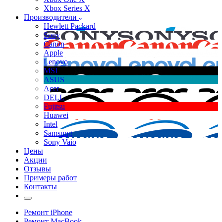
Xbox Series X
Производители
Hewlett Packard
Sony
Canon
Apple
Lenovo
MSI
ASUS
Acer
DELL
Fujitsu
Huawei
Intel
Samsung
Sony Vaio
Цены
Акции
Отзывы
Примеры работ
Контакты
Ремонт iPhone
Ремонт MacBook