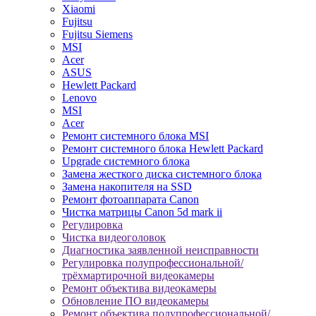
Xiaomi
Fujitsu
Fujitsu Siemens
MSI
Acer
ASUS
Hewlett Packard
Lenovo
MSI
Acer
Ремонт системного блока MSI
Ремонт системного блока Hewlett Packard
Upgrade системного блока
Замена жесткого диска системного блока
Замена накопителя на SSD
Ремонт фотоаппарата Canon
Чистка матрицы Canon 5d mark ii
Регулировка
Чистка видеоголовок
Диагностика заявленной неисправности
Регулировка полупрофессиональной/
трёхмартирочной видеокамеры
Ремонт объектива видеокамеры
Обновление ПО видеокамеры
Ремонт объектива полупрофессиональной/