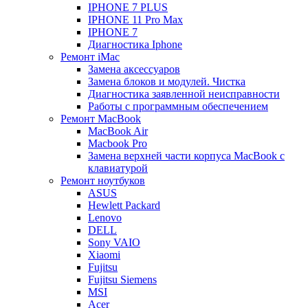
IPHONE 7 PLUS
IPHONE 11 Pro Max
IPHONE 7
Диагностика Iphone
Ремонт iMac
Замена аксессуаров
Замена блоков и модулей. Чистка
Диагностика заявленной неисправности
Работы с программным обеспечением
Ремонт MacBook
MacBook Air
Macbook Pro
Замена верхней части корпуса MacBook с
клавиатурой
Ремонт ноутбуков
ASUS
Hewlett Packard
Lenovo
DELL
Sony VAIO
Xiaomi
Fujitsu
Fujitsu Siemens
MSI
Acer