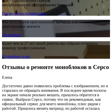
Мы – официальный сервис,
авторизованный крупнейшими брендами
Посмотреть сертификаты
Мы используем оригинальные запчасти или самые
качественные аналоги
Подробнее
Более чем за 27 лет своей работы мы собрали отличную
команду профессионалов
Подробнее о нас
Отзывы о ремонте моноблоков в Серсо
Елена
Достаточно давно появились проблемы с изображением, но я
старалась не обращать внимания. В последнее время полосы
на экране начали реально мешать, пришлось обратится в
сервис. Выбрала Серсо, потому что он рекомендован, как
официальный сервис для моего моноблока, плюс рядом с
работой. Пришлось менять матрицу, но работой осталась