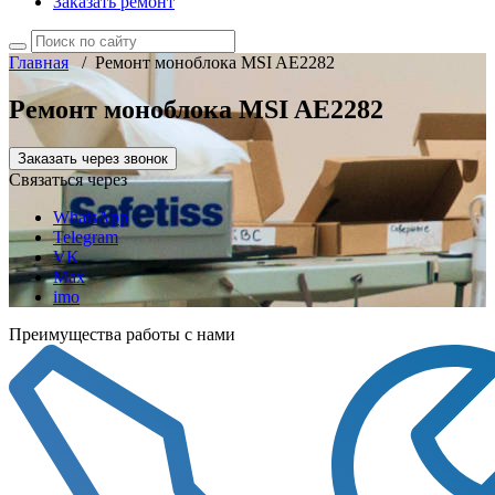
Заказать ремонт
Главная
/
Ремонт моноблока MSI AE2282
Ремонт моноблока MSI AE2282
Заказать через звонок
Связаться через
WhatsApp
Telegram
VK
Max
imo
Преимущества работы с нами