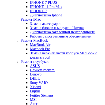
IPHONE 7 PLUS
IPHONE 11 Pro Max
IPHONE 7
Диагностика Iphone
Ремонт iMac
Замена аксессуаров
Замена блоков и модулей. Чистка
Диагностика заявленной неисправности
Работы с программным обеспечением
Ремонт MacBook
MacBook Air
Macbook Pro
Замена верхней части корпуса MacBook с
клавиатурой
Ремонт ноутбуков
ASUS
Hewlett Packard
Lenovo
DELL
Sony VAIO
Xiaomi
Fujitsu
Fujitsu Siemens
MSI
Acer