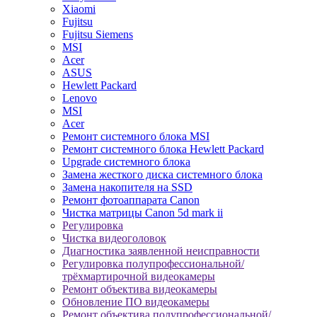
Xiaomi
Fujitsu
Fujitsu Siemens
MSI
Acer
ASUS
Hewlett Packard
Lenovo
MSI
Acer
Ремонт системного блока MSI
Ремонт системного блока Hewlett Packard
Upgrade системного блока
Замена жесткого диска системного блока
Замена накопителя на SSD
Ремонт фотоаппарата Canon
Чистка матрицы Canon 5d mark ii
Регулировка
Чистка видеоголовок
Диагностика заявленной неисправности
Регулировка полупрофессиональной/
трёхмартирочной видеокамеры
Ремонт объектива видеокамеры
Обновление ПО видеокамеры
Ремонт объектива полупрофессиональной/