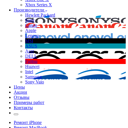
Xbox Series X
Производители
Hewlett Packard
Sony
Canon
Apple
Lenovo
MSI
ASUS
Acer
DELL
Fujitsu
Huawei
Intel
Samsung
Sony Vaio
Цены
Акции
Отзывы
Примеры работ
Контакты
Ремонт iPhone
Ремонт MacBook